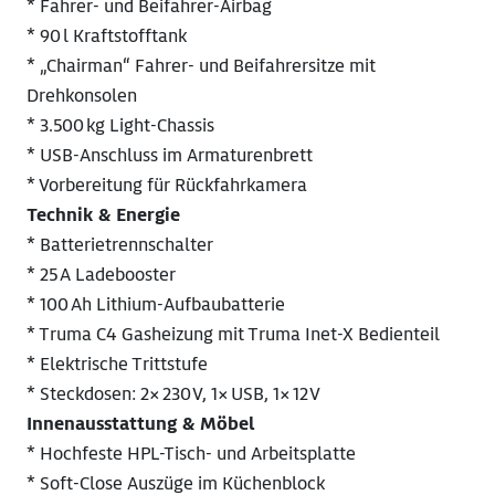
* Fahrer‑ und Beifahrer‑Airbag
* 90 l Kraftstofftank
* „Chairman“ Fahrer‑ und Beifahrersitze mit
Drehkonsolen
* 3.500 kg Light‑Chassis
* USB‑Anschluss im Armaturenbrett
* Vorbereitung für Rückfahrkamera
Technik & Energie
* Batterietrennschalter
* 25 A Ladebooster
* 100 Ah Lithium‑Aufbaubatterie
* Truma C4 Gasheizung mit Truma Inet‑X Bedienteil
* Elektrische Trittstufe
* Steckdosen: 2× 230 V, 1× USB, 1× 12 V
Innenausstattung & Möbel
* Hochfeste HPL‑Tisch‑ und Arbeitsplatte
* Soft‑Close Auszüge im Küchenblock