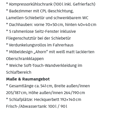
* Kompressorkühlschrank (100 l inkl. Gefrierfach)
* Badezimmer mit CPL‑Beschichtung,
Lamellen‑Schiebetür und schwenkbarem WC
* Dachhauben: vorne 70×50 cm, hinten 40×40 cm
* 5 rahmenlose Seitz‑Fenster inklusive
Fliegenschutztür bei der Schiebetür
* Verdunkelungsrollos im Fahrerhaus
* Möbeldesign „Ahorn“ mit weiß matt lackierten
Oberschrankklappen
* Weiche Soft‑Touch‑Wandverkleidung im
Schlafbereich
Maße & Raumangebot
* Gesamtlänge ca. 541 cm, Breite außen/innen
205/187 cm, Höhe außen/innen 264/190 cm
* Schlafplätze: Heckquerbett 192×140 cm
Frisch-/Abwassertank: 100 l / 90 l