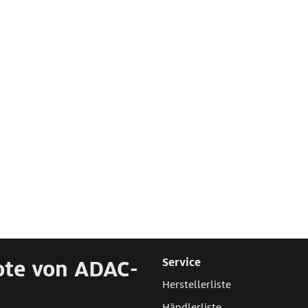
ote von ADAC-
Service
Herstellerliste
Händlerliste