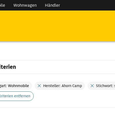
ile
Wohnwagen
Händler
iterien
gart: Wohnmobile
Hersteller: Ahorn Camp
Stichwort: 
Kriterien entfernen