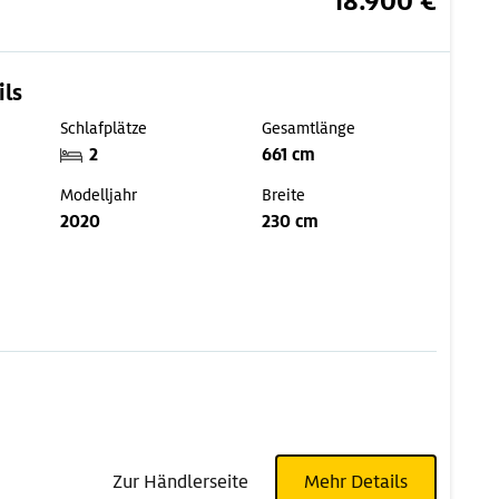
18.900 €
ils
Schlafplätze
Gesamtlänge
2
661 cm
Modelljahr
Breite
2020
230 cm
Zur Händlerseite
Mehr Details