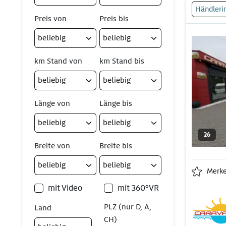
Händleri
Preis von
Preis bis
km Stand von
km Stand bis
Länge von
Länge bis
26
Breite von
Breite bis
Merk
mit Video
mit 360°VR
PLZ (nur D, A,
Land
CH)