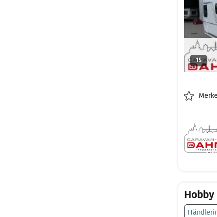
15
Merk
Hobby 
Händleri