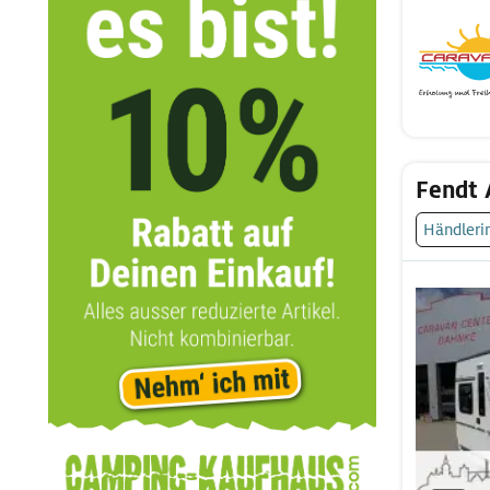
Fendt 
Händleri