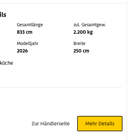
ils
Gesamtlänge
zul. Gesamtgew.
833 cm
2.200 kg
Modelljahr
Breite
2026
250 cm
küche
Zur Händlerseite
Mehr Details