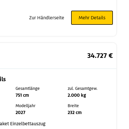
Zur Händlerseite
Mehr Details
34.727 €
ils
Gesamtlänge
zul. Gesamtgew.
751 cm
2.000 kg
Modelljahr
Breite
2027
232 cm
Paket
Einzelbettauszug