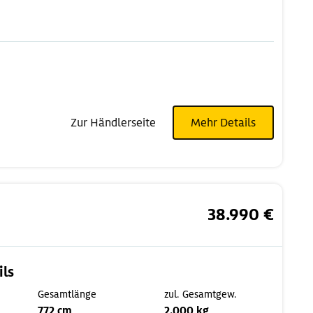
Zur Händlerseite
Mehr Details
38.990 €
ils
Gesamtlänge
zul. Gesamtgew.
772 cm
2.000 kg