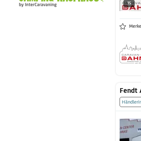
15
Merk
Fendt 
Händleri