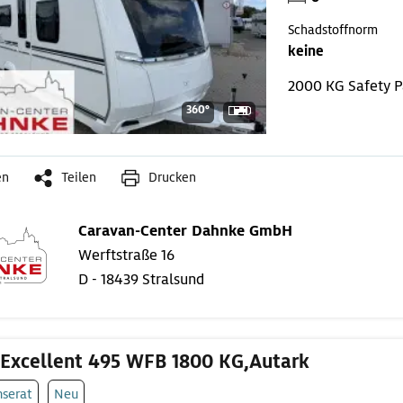
Schadstoffnorm
keine
2000 KG
Safety 
360°
en
Teilen
Drucken
Caravan-Center Dahnke GmbH
Werftstraße 16
D - 18439 Stralsund
Excellent 495 WFB 1800 KG,Autark
nserat
Neu