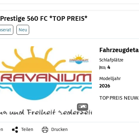
Prestige 560 FC *TOP PREIS*
nserat
Neu
Fahrzeugdeta
Schlafplätze
4
Modelljahr
2026
TOP PREIS
NEUW
en
Teilen
Drucken