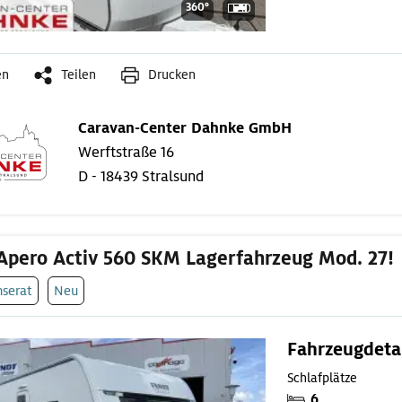
360°
en
Teilen
Drucken
Caravan-Center Dahnke GmbH
Werftstraße 16
D - 18439 Stralsund
Apero Activ 560 SKM Lagerfahrzeug Mod. 27!
nserat
Neu
Fahrzeugdeta
Schlafplätze
6