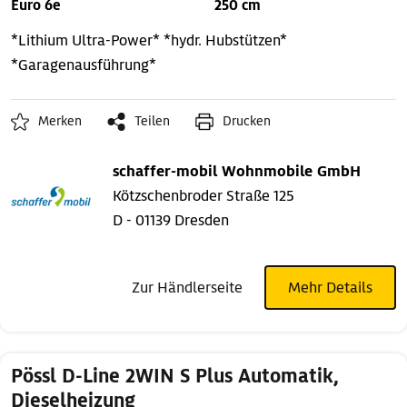
Euro 6e
250 cm
*Lithium Ultra-Power*
*hydr. Hubstützen*
*Garagenausführung*
Merken
Teilen
Drucken
schaffer-mobil Wohnmobile GmbH
Kötzschenbroder Straße 125
D - 01139 Dresden
Zur Händlerseite
Mehr Details
Pössl D-Line 2WIN S Plus Automatik,
Dieselheizung