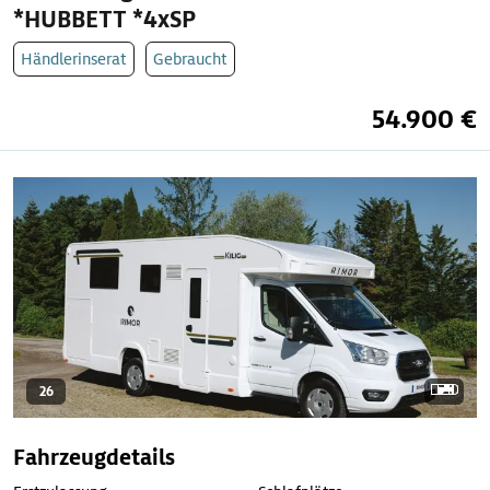
*HUBBETT *4xSP
Händlerinserat
Gebraucht
54.900 €
26
Fahrzeugdetails