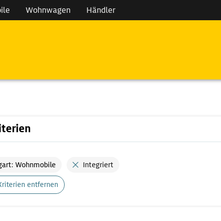
ile
Wohnwagen
Händler
iterien
gart: Wohnmobile
Integriert
Kriterien entfernen