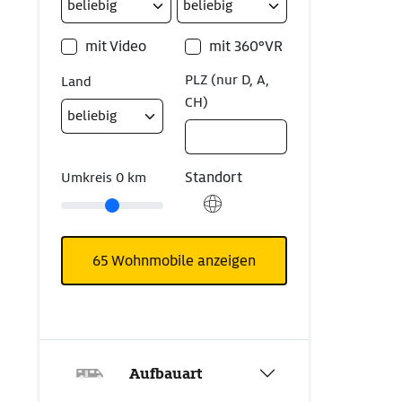
mit Video
mit 360°VR
PLZ (nur D, A,
Land
CH)
Standort
Umkreis
0
km
65
Wohnmobile anzeigen
Aufbauart