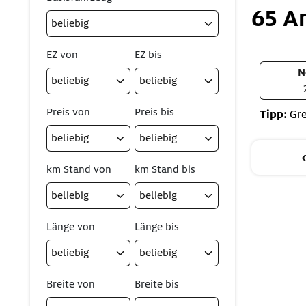
65 A
EZ von
EZ bis
N
Preis von
Preis bis
Tipp:
Gre
km Stand von
km Stand bis
Länge von
Länge bis
Breite von
Breite bis