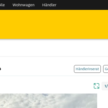
ile
Wohnwagen
Händler
4
Händlerinserat
G
1/