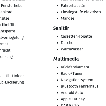
. Fensterheber
Fahrerhaustür
lenkrad
Einstiegstufe elektrisch
nsitze
Markise
tikelfilter
Sanitär
hrsperre
Cassetten-Toilette
alverriegelung
Dusche
omat
Warmwasser
rlicht
lenkung
Multimedia
Rückfahrkamera
Radio/Tuner
kl. Hill-Holder
Navigationssystem
lic-Lackierung
Bluetooth Fahrerhaus
Android Auto
Apple CarPlay
DAB Radio