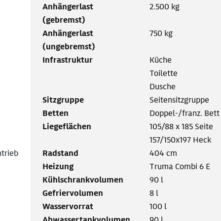
Anhängerlast
2.500 kg
(gebremst)
Anhängerlast
750 kg
(ungebremst)
Infrastruktur
Küche
Toilette
Dusche
Sitzgruppe
Seitensitzgruppe
Betten
Doppel-/franz. Bett
Liegeflächen
105/88 x 185 Seite
157/150x197 Heck
ntrieb
Radstand
404 cm
Heizung
Truma Combi 6 E
Kühlschrankvolumen
90 l
Gefriervolumen
8 l
Wasservorrat
100 l
Abwassertankvolumen
90 l