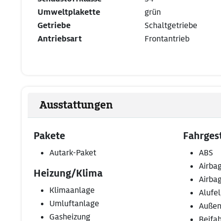
Umweltplakette
grün
Getriebe
Schaltgetriebe
Antriebsart
Frontantrieb
Ausstattungen
Pakete
Fahrgest
Autark-Paket
ABS
Airbag
Heizung/Klima
Airba
Klimaanlage
Alufe
Umluftanlage
Außens
Gasheizung
Beifah