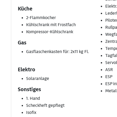
Elektr
Küche
Leder
2-Flammkocher
Pilote
Kühlschrank mit Frostfach
Rußpar
Kompressor-Kühlschrank
Wegfa
Zentr
Gas
Temp
Gasflaschenkasten für: 2x11 kg Fl.
Tagfah
Servo
Elektro
ASR
ESP
Solaranlage
ESP in
Sonstiges
Metal
1. Hand
Scheckheft gepflegt
Isofix