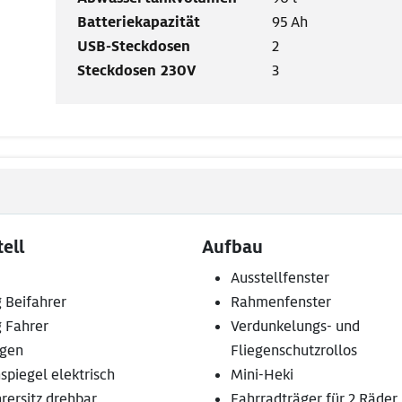
Batteriekapazität
95 Ah
USB-Steckdosen
2
Steckdosen 230V
3
ell
Aufbau
Ausstellfenster
 Beifahrer
Rahmenfenster
g Fahrer
Verdunkelungs- und
lgen
Fliegenschutzrollos
piegel elektrisch
Mini-Heki
rersitz drehbar
Fahrradträger für 2 Räder