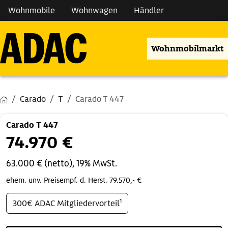
Wohnmobile
Wohnwagen
Händler
Wohnmobilmarkt
Carado
T
Carado T 447
Carado T 447
74.970 €
63.000 € (netto), 19% MwSt.
ehem. unv. Preisempf. d. Herst. 79.570,- €
300€ ADAC Mitgliedervorteil¹