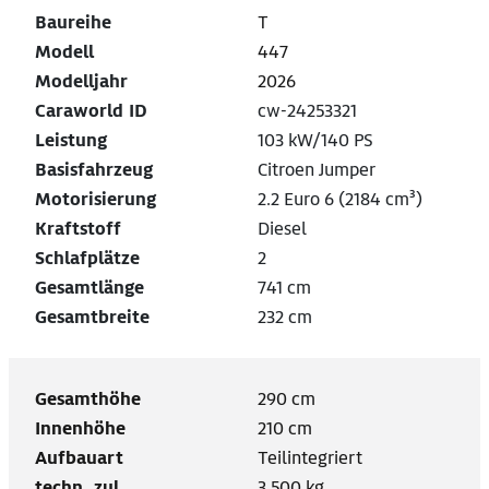
Baureihe
T
Modell
447
Modelljahr
2026
Caraworld ID
cw-24253321
Leistung
103 kW/140 PS
Basisfahrzeug
Citroen Jumper
Motorisierung
2.2 Euro 6 (2184 cm³)
Kraftstoff
Diesel
Schlafplätze
2
Gesamtlänge
741 cm
Gesamtbreite
232 cm
Gesamthöhe
290 cm
Innenhöhe
210 cm
Aufbauart
Teilintegriert
techn. zul.
3.500 kg