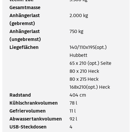
Gesamtmasse
Anhängerlast
2.000 kg
(gebremst)
Anhängerlast
750 kg
(ungebremst)
Liegeflächen
140/110x195(opt.)
Hubbett
65 x 210 (opt.) Seite
80 x 210 Heck
80 x 215 Heck
168x210(opt.) Heck
Radstand
404 cm
Kühlschrankvolumen
78 l
Gefriervolumen
11 l
Abwassertankvolumen
92 l
USB-Steckdosen
4