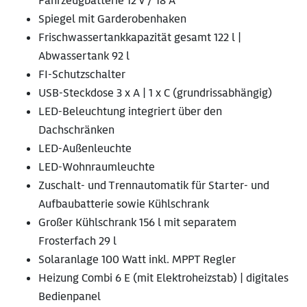
Fahrzeugbatterie 12 V / 18 A
Spiegel mit Garderobenhaken
Frischwassertankkapazität gesamt 122 l |
Abwassertank 92 l
FI-Schutzschalter
USB-Steckdose 3 x A | 1 x C (grundrissabhängig)
LED-Beleuchtung integriert über den
Dachschränken
LED-Außenleuchte
LED-Wohnraumleuchte
Zuschalt- und Trennautomatik für Starter- und
Aufbaubatterie sowie Kühlschrank
Großer Kühlschrank 156 l mit separatem
Frosterfach 29 l
Solaranlage 100 Watt inkl. MPPT Regler
Heizung Combi 6 E (mit Elektroheizstab) | digitales
Bedienpanel