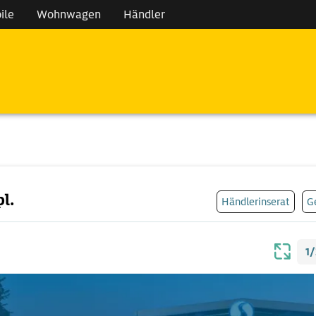
ile
Wohnwagen
Händler
l.
Händlerinserat
G
1/