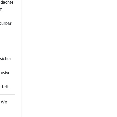
hdachte
em
spürbar
sicher
lusive
ttelt.
 We