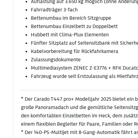
Auflastung auf 3.650 kg möglich (ohne Änderun
Fahrradträger 3-fach
Bettenumbau im Bereich Sitzgruppe
Bettenumbau Einzelbett zu Doppelbett
Hubbett mit Clima-Plux Elementen
Fünfter Sitzplatz auf Seitensitzbank mit Sicherh
Kabelvorbereitung für Rückfahrkamera
Zulassungsdokumente
Multimediasystem ZENEC Z-E3776 + RFK Ducato 
Fahrzeug wurde seit Erstzulassung als Mietfahr
* Der Carado T447 pro+ Modelljahr 2025 bietet ein 
große Panoramadach und die gemütliche Seitensitzgr
den komfortablen Einzelbetten im Heck, dem zusätz
einem flexiblen Begleiter für Paare, Familien oder 
* Der 140-PS-Multijet mit 8-Gang-Automatik fährt a