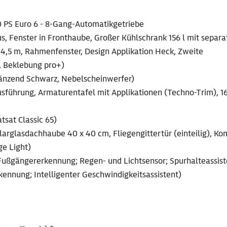
140 PS Euro 6 - 8-Gang-Automatikgetriebe
, Fenster in Fronthaube, Großer Kühlschrank 156 l mit separ
e 4,5 m, Rahmenfenster, Design Applikation Heck, Zweite
 Beklebung pro+)
glänzend Schwarz, Nebelscheinwerfer)
usführung, Armaturentafel mit Applikationen (Techno-Trim), 1
tsat Classic 65)
rglasdachhaube 40 x 40 cm, Fliegengittertür (einteilig), Ko
ge Light)
ußgängererkennung; Regen- und Lichtsensor; Spurhalteassist
ennung; Intelligenter Geschwindigkeitsassistent)