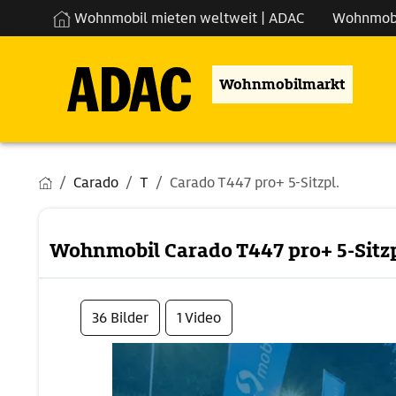
Wohnmobil mieten weltweit | ADAC
Wohnmob
Wohnmobilmarkt
Carado
T
Carado T447 pro+ 5-Sitzpl.
Wohnmobil Carado T447 pro+ 5-Sitzp
36 Bilder
1 Video