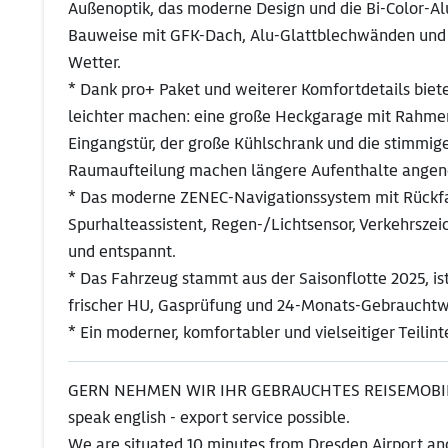
Außenoptik, das moderne Design und die Bi-Color-Al
Bauweise mit GFK-Dach, Alu-Glattblechwänden und gut
Wetter.
* Dank pro+ Paket und weiterer Komfortdetails biete
leichter machen: eine große Heckgarage mit Rahme
Eingangstür, der große Kühlschrank und die stimmig
Raumaufteilung machen längere Aufenthalte angen
* Das moderne ZENEC-Navigationssystem mit Rückfa
Spurhalteassistent, Regen-/Lichtsensor, Verkehrsze
und entspannt.
* Das Fahrzeug stammt aus der Saisonflotte 2025, ist
frischer HU, Gasprüfung und 24-Monats-Gebraucht
* Ein moderner, komfortabler und vielseitiger Teilint
GERN NEHMEN WIR IHR GEBRAUCHTES REISEMOBIL
speak english - export service possible.
We are situated 10 minutes from Dresden Airport and