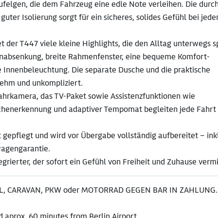
ufelgen, die dem Fahrzeug eine edle Note verleihen. Die durc
er Isolierung sorgt für ein sicheres, solides Gefühl bei jed
t der T447 viele kleine Highlights, die den Alltag unterwegs 
nabsenkung, breite Rahmenfenster, eine bequeme Komfort-
e Innenbeleuchtung. Die separate Dusche und die praktische
ehm und unkompliziert.
hrkamera, das TV-Paket sowie Assistenzfunktionen wie
ichenerkennung und adaptiver Tempomat begleiten jede Fahrt 
 gepflegt und wird vor Übergabe vollständig aufbereitet – ink
wagengarantie.
egrierter, der sofort ein Gefühl von Freiheit und Zuhause vermi
, CARAVAN, PKW oder MOTORRAD GEGEN BAR IN ZAHLUNG.
 aprox. 60 minutes from Berlin Airport.