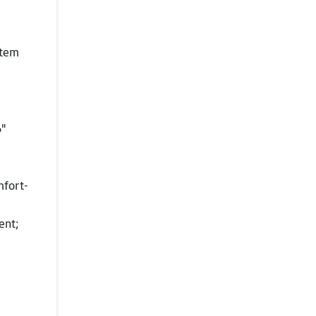
atem
6"
mfort-
ent;