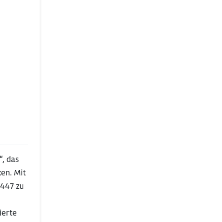
“, das
en. Mit
T447 zu
ierte