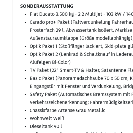
SONDERAUSSTATTUNG
Fiat Ducato 3.500 kg - 2.2 Multijet - 103 kW / 
Carado pro+ Paket (Faltverdunkelung Fahrerhaus
Frosterfach 29 l, Abwassertank isoliert, Markis
Außenstauraumklappe (Größe modellabhängig),
Optik Paket 1 (Stoßfänger lackiert, Skid-plate 
Optik Paket 2 (Lenkrad & Schaltknauf in Ledera
Alufelgen Bi-Color)
TV Paket (22" Smart-TV & Halter, Satantenne Fla
Basic Paket (Panoramadachhaube 70 x 50 cm, Kla
Eingangstür mit Fenster und Verdunkelung, Brid
Safety Paket (Automatisches Bremssystem mit F
Verkehrszeichenerkennung; Fahrermüdigkeitserk
Chassisfarbe Artense Grau Metallic
Wohnwelt Weiß
Dieseltank 90 l