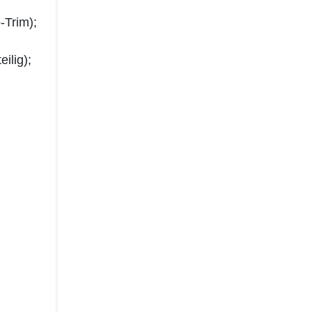
-Trim);
ilig);