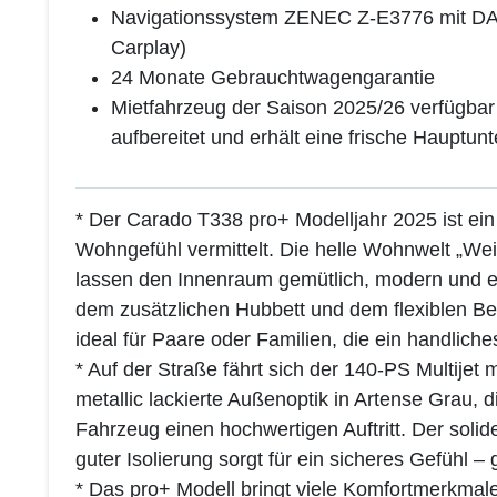
Navigationssystem ZENEC Z-E3776 mit DAB
Carplay)
24 Monate Gebrauchtwagengarantie
Mietfahrzeug der Saison 2025/26 verfügbar
aufbereitet und erhält eine frische Hauptu
* Der Carado T338 pro+ Modelljahr 2025 ist ein
Wohngefühl vermittelt. Die helle Wohnwelt „We
lassen den Innenraum gemütlich, modern und ei
dem zusätzlichen Hubbett und dem flexiblen Bet
ideal für Paare oder Familien, die ein handlic
* Auf der Straße fährt sich der 140-PS Multije
metallic lackierte Außenoptik in Artense Grau, 
Fahrzeug einen hochwertigen Auftritt. Der sol
guter Isolierung sorgt für ein sicheres Gefühl 
* Das pro+ Modell bringt viele Komfortmerkmale