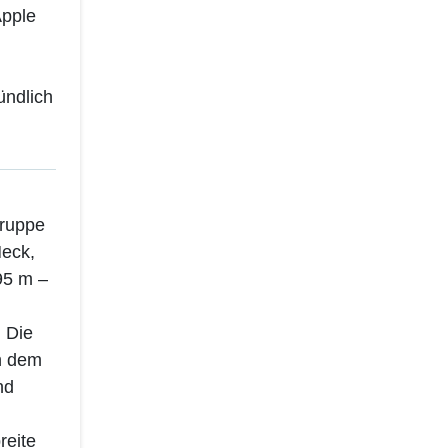
Apple
ündlich
gruppe
Heck,
95 m –
. Die
en dem
nd
reite