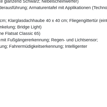
late glänzend Schwarz; Nebelscheinwerfer)
derausführung; Armaturentafel mit Applikationen (Techno
 Klarglasdachhaube 40 x 40 cm; Fliegengittertür (einte
kelung; Bridge Light)
e Flatsat Classic 65)
 mit Fußgängererkennung; Regen- und Lichtsensor;
ung; Fahrermüdigkeitserkennung; Intelligenter