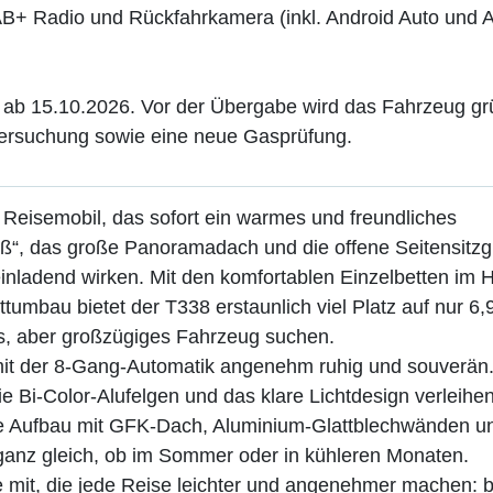
+ Radio und Rückfahrkamera (inkl. Android Auto und 
 ab 15.10.2026. Vor der Übergabe wird das Fahrzeug gr
ntersuchung sowie eine neue Gasprüfung.
 Reisemobil, das sofort ein warmes und freundliches
iß“, das große Panoramadach und die offene Seitensitz
nladend wirken. Mit den komfortablen Einzelbetten im 
tumbau bietet der T338 erstaunlich viel Platz auf nur 6,
hes, aber großzügiges Fahrzeug suchen.
t mit der 8-Gang-Automatik angenehm ruhig und souverän
die Bi-Color-Alufelgen und das klare Lichtdesign verleih
ide Aufbau mit GFK-Dach, Aluminium-Glattblechwänden u
– ganz gleich, ob im Sommer oder in kühleren Monaten.
 mit, die jede Reise leichter und angenehmer machen: b