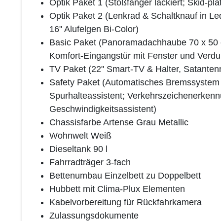
Optik Paket 1 (Stoßfänger lackiert; Skid-p
Optik Paket 2 (Lenkrad & Schaltknauf in Le
16" Alufelgen Bi-Color)
Basic Paket (Panoramadachhaube 70 x 50 cm;
Komfort-Eingangstür mit Fenster und Verdun
TV Paket (22" Smart-TV & Halter, Satantenn
Safety Paket (Automatisches Bremssystem
Spurhalteassistent; Verkehrszeichenerkenn
Geschwindigkeitsassistent)
Chassisfarbe Artense Grau Metallic
Wohnwelt Weiß
Dieseltank 90 l
Fahrradträger 3-fach
Bettenumbau Einzelbett zu Doppelbett
Hubbett mit Clima-Plux Elementen
Kabelvorbereitung für Rückfahrkamera
Zulassungsdokumente