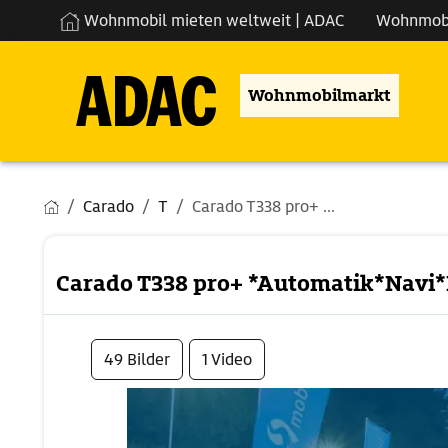
Wohnmobil mieten weltweit | ADAC
Wohnmob
Wohnmobilmarkt
Carado
T
Carado T338 pro+ ...
Carado T338 pro+ *Automatik*Navi
49 Bilder
1 Video