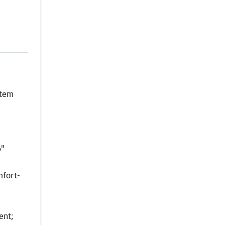
atem
6"
mfort-
ent;