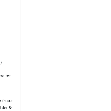
)
reitet
r Paare
 der 8-