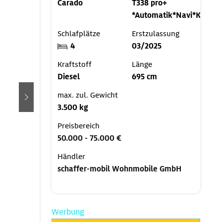
Carado
T338 pro+
*Automatik*Navi*Kamer
Schlafplätze
Erstzulassung
4
03/2025
Kraftstoff
Länge
Diesel
695 cm
max. zul. Gewicht
weiter
3.500 kg
Preisbereich
50.000 - 75.000 €
Händler
schaffer-mobil Wohnmobile GmbH
Werbung