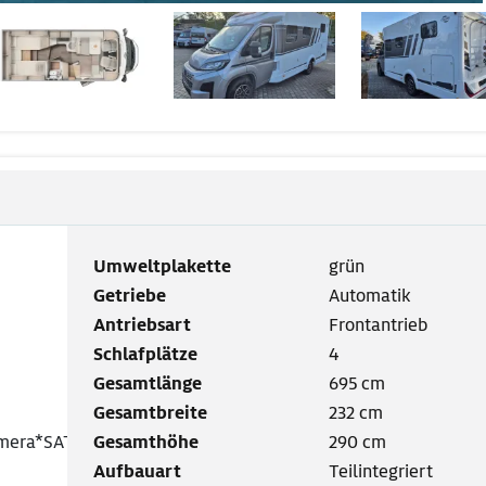
Umweltplakette
grün
Getriebe
Automatik
Antriebsart
Frontantrieb
Schlafplätze
4
Gesamtlänge
695 cm
Gesamtbreite
232 cm
mera*SAT*
Gesamthöhe
290 cm
Aufbauart
Teilintegriert