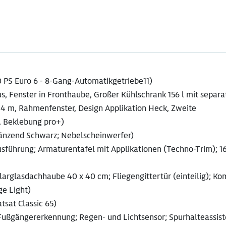
40 PS Euro 6 - 8-Gang-Automatikgetriebe11)
, Fenster in Fronthaube, Großer Kühlschrank 156 l mit separ
e 4 m, Rahmenfenster, Design Applikation Heck, Zweite
 Beklebung pro+)
glänzend Schwarz; Nebelscheinwerfer)
usführung; Armaturentafel mit Applikationen (Techno-Trim); 1
rglasdachhaube 40 x 40 cm; Fliegengittertür (einteilig); Ko
ge Light)
tsat Classic 65)
ußgängererkennung; Regen- und Lichtsensor; Spurhalteassist