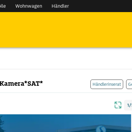
ile
Wohnwagen
Händler
*Kamera*SAT*
Händlerinserat
G
1/