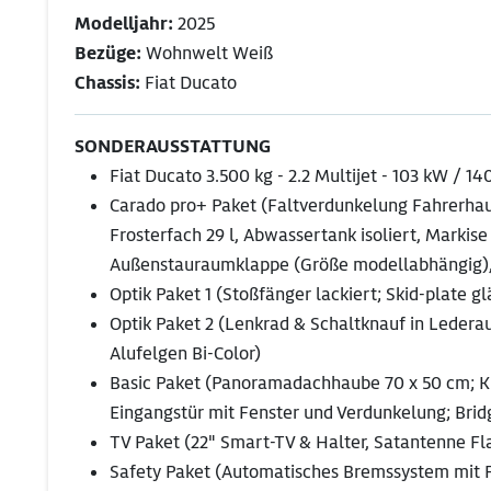
Modelljahr:
2025
Bezüge:
Wohnwelt Weiß
Chassis:
Fiat Ducato
SONDERAUSSTATTUNG
Fiat Ducato 3.500 kg - 2.2 Multijet - 103 kW / 1
Carado pro+ Paket (Faltverdunkelung Fahrerhaus
Frosterfach 29 l, Abwassertank isoliert, Markis
Außenstauraumklappe (Größe modellabhängig),
Optik Paket 1 (Stoßfänger lackiert; Skid-plate 
Optik Paket 2 (Lenkrad & Schaltknauf in Ledera
Alufelgen Bi-Color)
Basic Paket (Panoramadachhaube 70 x 50 cm; Kla
Eingangstür mit Fenster und Verdunkelung; Brid
TV Paket (22" Smart-TV & Halter, Satantenne Fla
Safety Paket (Automatisches Bremssystem mit F