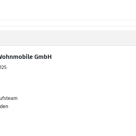
 Wohnmobile GmbH
125
aufsteam
nden