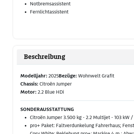
Notbremsassistent
Fernlichtassistent
Beschreibung
Modelljahr:
2025
Bezüge:
Wohnwelt Grafit
Chassis:
Citroën Jumper
Motor:
2.2 Blue HDi
SONDERAUSSTATTUNG
Citroën Jumper 3.500 kg - 2.2 Multijet - 103 kW
pro+ Paket: Faltverdunkelung Fahrerhaus; Fens
Cosy White; Beklebung pro+; Markise 4 m ; Abw