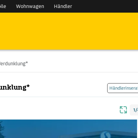
ile
Wohnwagen
Händler
Verdunklung*
unklung*
Händlerinsera
1/