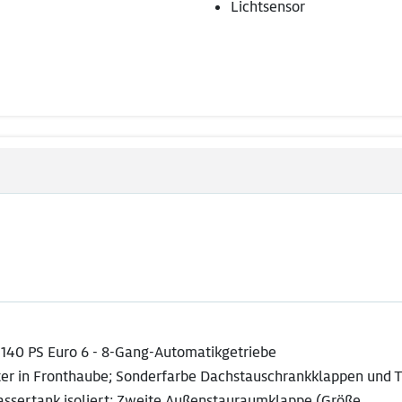
Lichtsensor
 / 140 PS Euro 6 - 8-Gang-Automatikgetriebe
ter in Fronthaube; Sonderfarbe Dachstauschrankklappen und T
assertank isoliert; Zweite Außenstauraumklappe (Größe