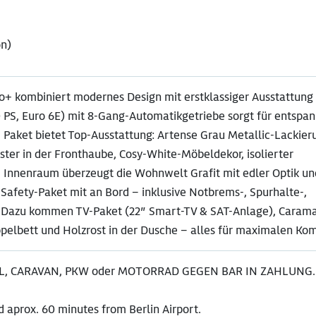
on)
o+ kombiniert modernes Design mit erstklassiger Ausstattung
0 PS, Euro 6E) mit 8-Gang-Automatikgetriebe sorgt für entspa
+ Paket bietet Top-Ausstattung: Artense Grau Metallic-Lackier
ter in der Fronthaube, Cosy-White-Möbeldekor, isolierter
Innenraum überzeugt die Wohnwelt Grafit mit edler Optik un
Safety-Paket mit an Bord – inklusive Notbrems-, Spurhalte-,
 Dazu kommen TV-Paket (22″ Smart-TV & SAT-Anlage), Carama
elbett und Holzrost in der Dusche – alles für maximalen Kom
, CARAVAN, PKW oder MOTORRAD GEGEN BAR IN ZAHLUNG.
 aprox. 60 minutes from Berlin Airport.