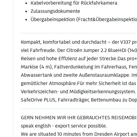
Kabelvorbereitung für Rückfahrkamera
Zulassungsdokumente
Übergabeinspektion (Fracht&Übergabeinspekti
Kompakt, komfortabel und durchdacht – der V337 pr
viel Fahrfreude. Der Citroën Jumper 2.2 BlueHDi (14
Reisen und hohe Effizienz auf jeder Strecke.Das pro
Markise (4 m), Faltverdunkelung im Fahrerhaus, Fens
Abwassertank und zweite Außenstauraumklappe. Im 
gemütlicher Atmosphäre.Für mehr Sicherheit ist das 
Verkehrszeichen- und Müdigkeitserkennungssystem.
SafeDrive PLUS, Fahrradträger, Bettenumbau zu Dopp
GERN NEHMEN WIR IHR GEBRAUCHTES REISEMOBIL
speak english - export service possible.
We are situated 10 minutes from Dresden Airport and