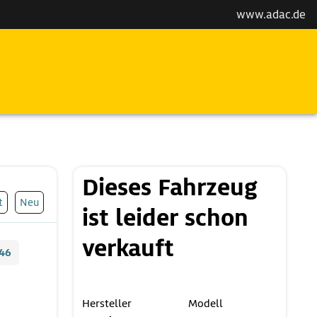
www.adac.de
Dieses Fahrzeug
t
Neu
ist leider schon
verkauft
46
Hersteller
Modell