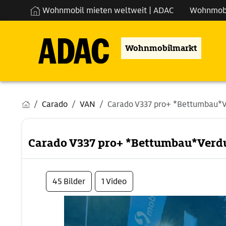
Wohnmobil mieten weltweit | ADAC
Wohnmob
Wohnmobilmarkt
Carado
VAN
Carado V337 pro+ *Bettumbau*
Carado V337 pro+ *Bettumbau*Verd
45 Bilder
1 Video