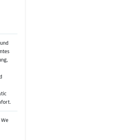
 und
nntes
ung,
d
tic
fort.
 We