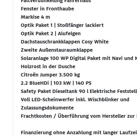
Faltverdunkelung Fahrerhaus
Fenster in Fronthaube
Markise 4 m
Optik Paket 1 | Stoßfänger lackiert
Optik Paket 2 | Alufelgen
Dachstauschrankklappen Cosy White
Zweite Außenstauraumklappe
Solaranlage 100 WP
Digital Paket mit Navi und
Holzrost in der Dusche
Citroën Jumper 3.500 kg
2.2 BlueHDi | 103 kW | 140 PS
Safety Paket
Dieseltank 90 l
Elektrische Festste
Voll LED-Scheinwerfer inkl. Wischblinker und
Zulassungsdokumente
Frachtkosten / Überführung vom Hersteller zur
Finanzierung ohne Anzahlung mit langer Laufzei