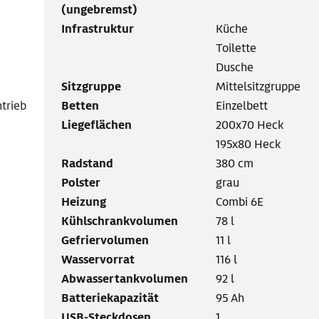
(ungebremst)
Infrastruktur
Küche
Toilette
Dusche
Sitzgruppe
Mittelsitzgruppe
ntrieb
Betten
Einzelbett
Liegeflächen
200x70 Heck
195x80 Heck
Radstand
380 cm
Polster
grau
Heizung
Combi 6E
Kühlschrankvolumen
78 l
Gefriervolumen
11 l
Wasservorrat
116 l
Abwassertankvolumen
92 l
Batteriekapazität
95 Ah
USB-Steckdosen
1