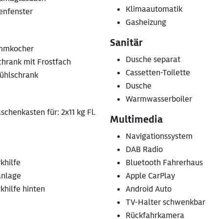
Klimaautomatik
nfenster
Gasheizung
Sanitär
mmkocher
Dusche separat
chrank mit Frostfach
Cassetten-Toilette
ühlschrank
Dusche
Warmwasserboiler
schenkasten für: 2x11 kg Fl.
Multimedia
Navigationssystem
DAB Radio
khilfe
Bluetooth Fahrerhaus
anlage
Apple CarPlay
khilfe hinten
Android Auto
TV-Halter schwenkbar
Rückfahrkamera