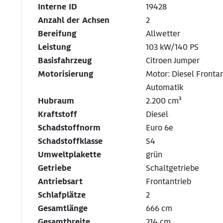
Interne ID
19428
Anzahl der Achsen
2
Bereifung
Allwetter
Leistung
103 kW/140 PS
Basisfahrzeug
Citroen Jumper
Motorisierung
Motor: Diesel Fronta
Automatik
Hubraum
2.200 cm³
Kraftstoff
Diesel
Schadstoffnorm
Euro 6e
Schadstoffklasse
S4
Umweltplakette
grün
Getriebe
Schaltgetriebe
Antriebsart
Frontantrieb
Schlafplätze
2
Gesamtlänge
666 cm
Gesamtbreite
214 cm