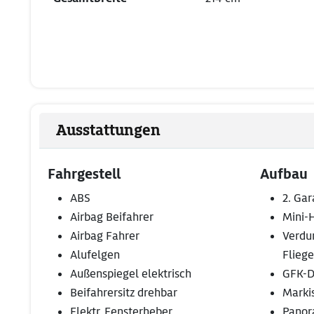
Ausstattungen
Fahrgestell
Aufbau
ABS
2. Ga
Airbag Beifahrer
Mini-
Airbag Fahrer
Verdu
Alufelgen
Fliege
Außenspiegel elektrisch
GFK-D
Beifahrersitz drehbar
Marki
Elektr. Fensterheber
Panor