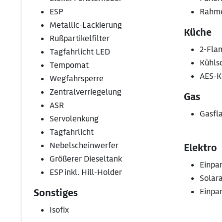
ESP
Rahme
Metallic-Lackierung
Küche
Rußpartikelfilter
2-Fla
Tagfahrlicht LED
Kühls
Tempomat
AES-K
Wegfahrsperre
Zentralverriegelung
Gas
ASR
Gasfla
Servolenkung
Tagfahrlicht
Nebelscheinwerfer
Elektro
Größerer Dieseltank
Einpar
ESP inkl. Hill-Holder
Solar
Einpar
Sonstiges
Isofix