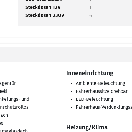
Steckdosen 12V
1
Steckdosen 230V
4
Inneneinrichtung
ragentür
Ambiente-Beleuchtung
Heki
Fahrerhaussitze drehbar
nkelungs- und
LED-Beleuchtung
nschutzrollos
Fahrerhaus-Verdunklungs
ach
se
Heizung/Klima
amaglasdach