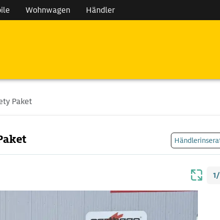
ile
Wohnwagen
Händler
ety Paket
Paket
Händlerinsera
1/