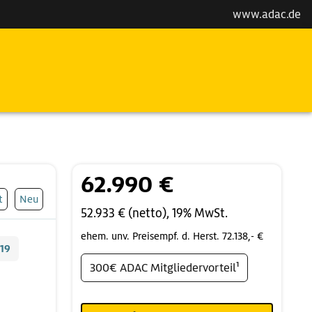
www.adac.de
62.990 €
t
Neu
52.933 € (netto), 19% MwSt.
ehem. unv. Preisempf. d. Herst. 72.138,- €
19
300€ ADAC Mitgliedervorteil¹