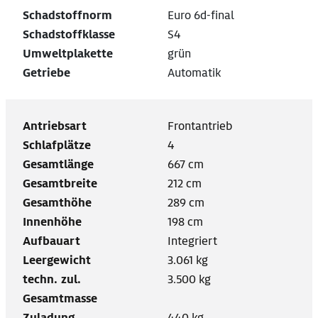
Schadstoffnorm
Euro 6d-final
Schadstoffklasse
S4
Umweltplakette
grün
Getriebe
Automatik
Antriebsart
Frontantrieb
Schlafplätze
4
Gesamtlänge
667 cm
Gesamtbreite
212 cm
Gesamthöhe
289 cm
Innenhöhe
198 cm
Aufbauart
Integriert
Leergewicht
3.061 kg
techn. zul.
3.500 kg
Gesamtmasse
Zuladung
440 kg