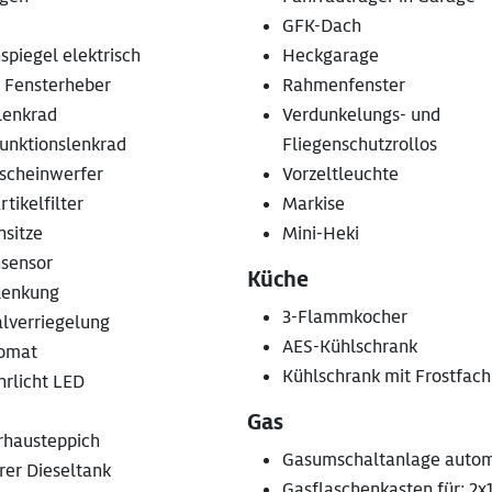
GFK-Dach
piegel elektrisch
Heckgarage
. Fensterheber
Rahmenfenster
lenkrad
Verdunkelungs- und
funktionslenkrad
Fliegenschutzrollos
scheinwerfer
Vorzeltleuchte
tikelfilter
Markise
nsitze
Mini-Heki
sensor
Küche
lenkung
3-Flammkocher
alverriegelung
AES-Kühlschrank
omat
Kühlschrank mit Frostfach
hrlicht LED
Gas
rhausteppich
Gasumschaltanlage autom
rer Dieseltank
Gasflaschenkasten für: 2x1