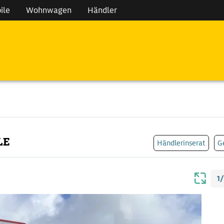
ile
Wohnwagen
Händler
E
LE
Händlerinserat
G
1/