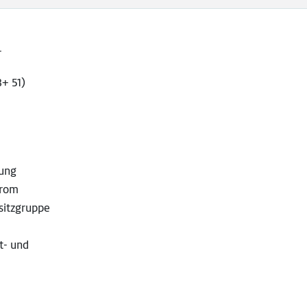
r
+ 51)
gung
hrom
sitzgruppe
t- und