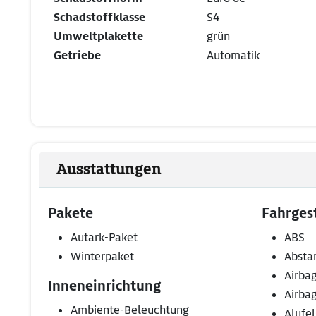
Schadstoffklasse
S4
Umweltplakette
grün
Getriebe
Automatik
Ausstattungen
Pakete
Fahrgest
Autark-Paket
ABS
Winterpaket
Absta
Airbag
Inneneinrichtung
Airba
Ambiente-Beleuchtung
Alufe