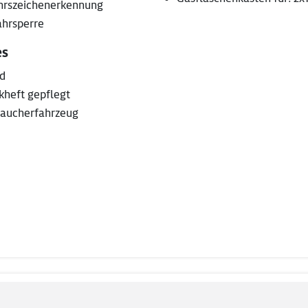
hrszeichenerkennung
hrsperre
es
nd
kheft gepflegt
raucherfahrzeug