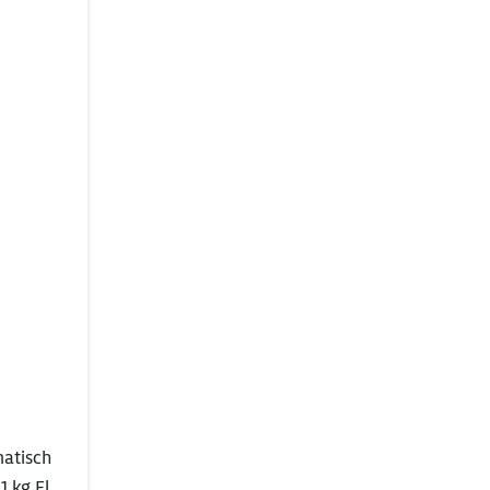
atisch
1 kg Fl.