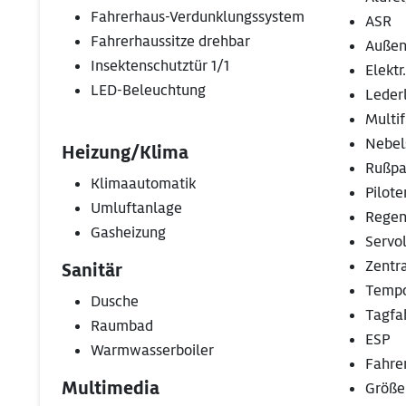
Fahrerhaus-Verdunklungssystem
ASR
Fahrerhaussitze drehbar
Außens
Insektenschutztür 1/1
Elektr
LED-Beleuchtung
Leder
Multi
Nebel
Heizung/Klima
Rußpar
Klimaautomatik
Pilote
Umluftanlage
Regen
Gasheizung
Servo
Zentr
Sanitär
Temp
Dusche
Tagfa
Raumbad
ESP
Warmwasserboiler
Fahre
Multimedia
Größe