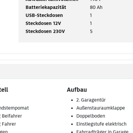
Batteriekapazität
80 Ah
USB-Steckdosen
1
Steckdosen 12V
1
Steckdosen 230V
5
ell
Aufbau
2. Garagentür
ndstempomat
Außenstauraumklappe
 Beifahrer
Doppelboden
g Fahrer
Einstiegstufe elektrisch
lgen
Fahrradträger in Garage