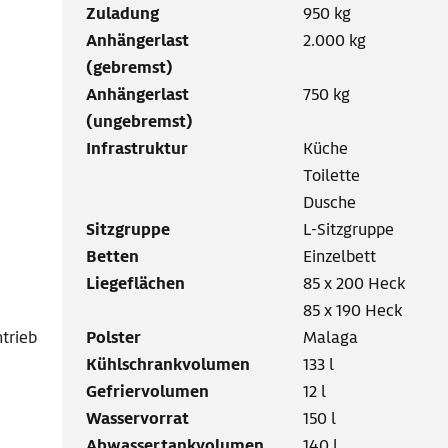
Zuladung
950 kg
Anhängerlast
2.000 kg
(gebremst)
Anhängerlast
750 kg
(ungebremst)
Infrastruktur
Küche
Toilette
Dusche
Sitzgruppe
L-Sitzgruppe
Betten
Einzelbett
Liegeflächen
85 x 200 Heck
85 x 190 Heck
ntrieb
Polster
Malaga
Kühlschrankvolumen
133 l
Gefriervolumen
12 l
Wasservorrat
150 l
Abwassertankvolumen
140 l