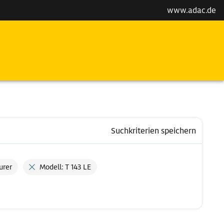
www.adac.de
Suchkriterien speichern
urer
Modell: T 143 LE