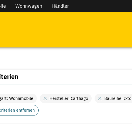
ile
Wohnwagen
Händler
iterien
gart: Wohnmobile
Hersteller: Carthago
Baureihe: c-to
Kriterien entfernen