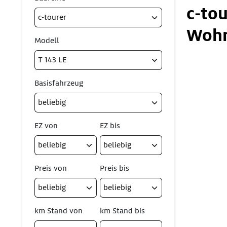
c-tou
Wohn
Modell
Basisfahrzeug
EZ von
EZ bis
Preis von
Preis bis
km Stand von
km Stand bis