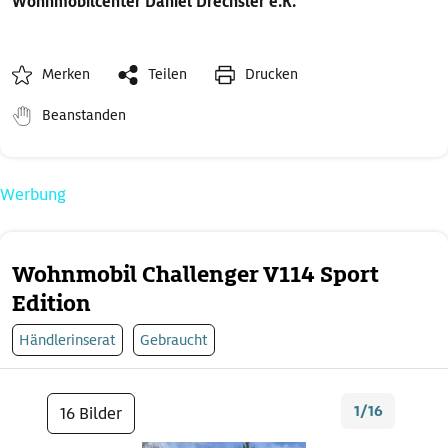
Wohnmobilcenter Daniel Drechsler e.K.
Merken
Teilen
Drucken
Beanstanden
Werbung
Wohnmobil Challenger V114 Sport
Edition
Händlerinserat
Gebraucht
1/16
16 Bilder