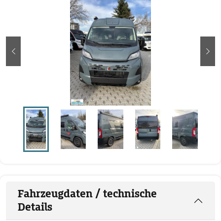
zurück
wei
Fahrzeugdaten / technische
Details