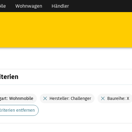
ile
Wohnwagen
Händler
iterien
gart: Wohnmobile
Hersteller: Challenger
Baureihe: X
Kriterien entfernen