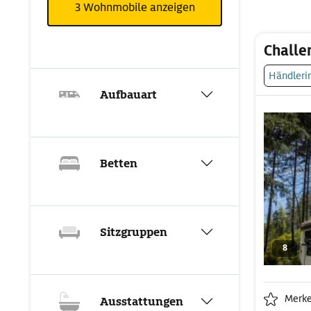
3
Wohnmobile anzeigen
Challe
Händleri
Aufbauart
Betten
Sitzgruppen
8
Merk
Ausstattungen