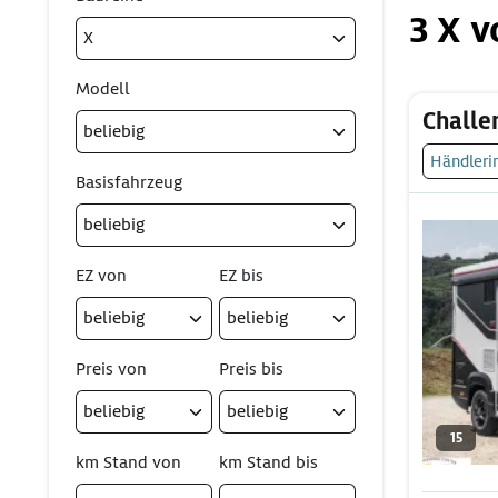
3 X 
Modell
Challe
Händleri
Basisfahrzeug
EZ von
EZ bis
Preis von
Preis bis
15
km Stand von
km Stand bis