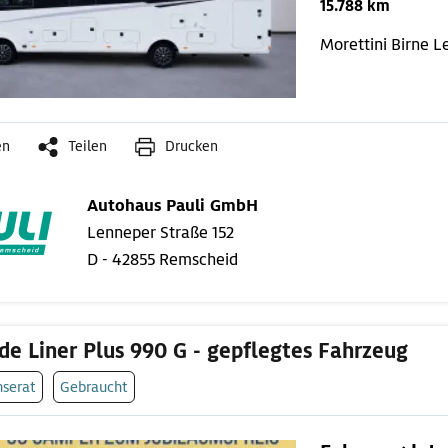
15.788 km
Morettini Birne
L
en
Teilen
Drucken
Autohaus Pauli GmbH
Lenneper Straße 152
D - 42855 Remscheid
de Liner Plus 990 G - gepflegtes Fahrzeug
nserat
Gebraucht