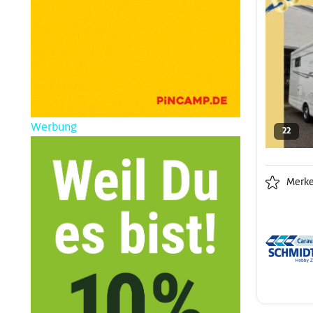
Werbung
22
Merk