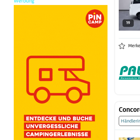
Werbung
19
Merk
Concor
Händleri