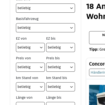
18 A
Wohn
Basisfahrzeug
N
EZ von
EZ bis
Tipp:
Gre
Preis von
Preis bis
Concor
Händleri
km Stand von
km Stand bis
Länge von
Länge bis