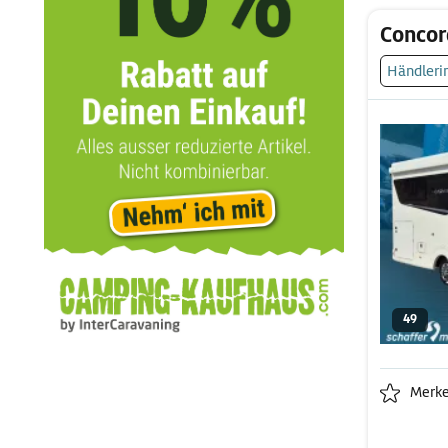
Concor
Händleri
49
Merk