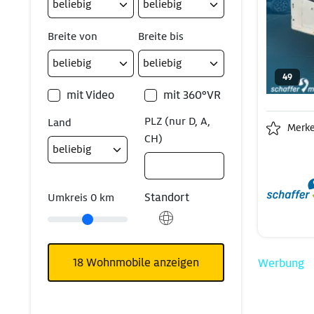
Breite von
Breite bis
49
mit Video
mit 360°VR
PLZ (nur D, A,
Land
Merk
CH)
Standort
Umkreis
0
km
18
Wohnmobile anzeigen
Werbung