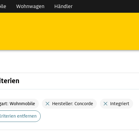
ile
Wohnwagen
Händler
iterien
gart: Wohnmobile
Hersteller: Concorde
Integriert
Kriterien entfernen