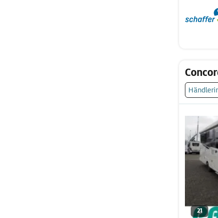
Concor
Händleri
21