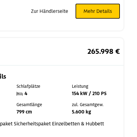
Zur Händlerseite
Mehr Details
265.998 €
ils
Schlafplätze
Leistung
4
154 kW / 210 PS
Gesamtlänge
zul. Gesamtgew.
799 cm
5.600 kg
spaket
Sicherheitspaket
Einzelbetten & Hubbett