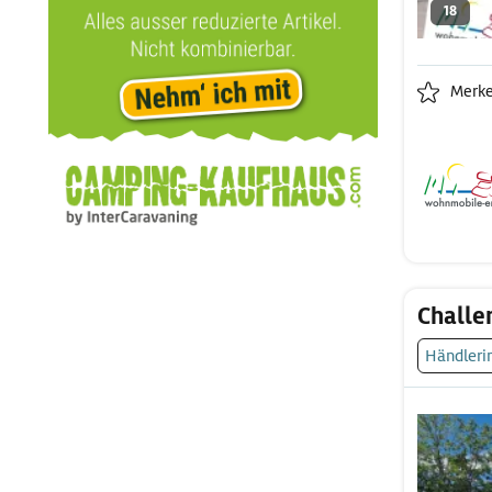
18
Merk
Challe
Händleri