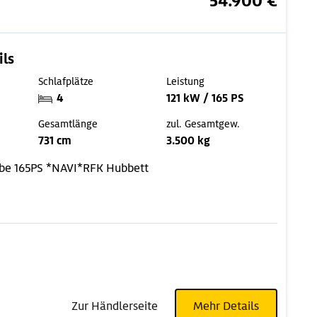
54.900 €
ils
Schlafplätze
Leistung
4
121 kW / 165 PS
Gesamtlänge
zul. Gesamtgew.
731 cm
3.500 kg
ebe
165PS *NAVI*RFK
Hubbett
Zur Händlerseite
Mehr Details