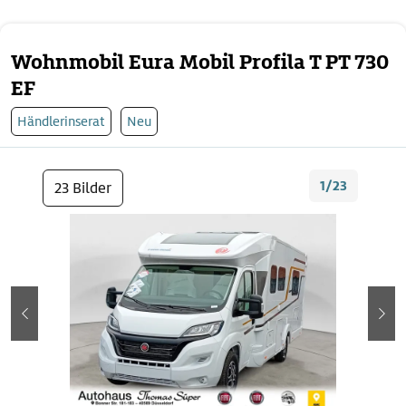
Wohnmobil Eura Mobil Profila T PT 730
EF
Händlerinserat
Neu
1/23
23 Bilder
zurück
wei