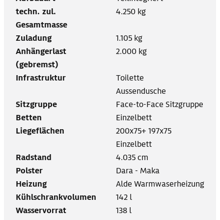
techn. zul.
4.250 kg
Gesamtmasse
Zuladung
1.105 kg
Anhängerlast
2.000 kg
(gebremst)
Infrastruktur
Toilette
Aussendusche
Sitzgruppe
Face-to-Face Sitzgruppe
Betten
Einzelbett
Liegeflächen
200x75+ 197x75
Einzelbett
Radstand
4.035 cm
Polster
Dara - Maka
Heizung
Alde Warmwaserheizung
Kühlschrankvolumen
142 l
Wasservorrat
138 l