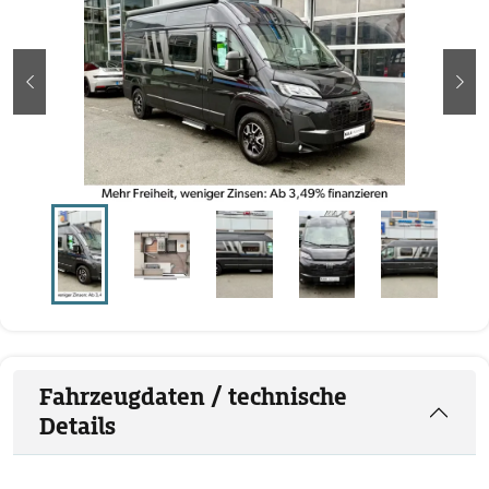
zurück
wei
Fahrzeugdaten / technische
Details