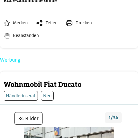
KALE-Automobile GmbH
Merken
Teilen
Drucken
Beanstanden
Werbung
Wohnmobil Fiat Ducato
Händlerinserat
Neu
1/34
34 Bilder