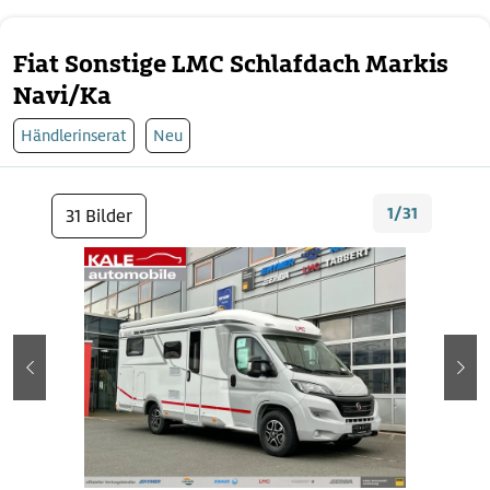
Fiat Sonstige LMC Schlafdach Markis
Navi/Ka
Händlerinserat
Neu
1/31
31 Bilder
zurück
wei