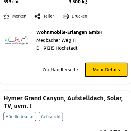
599 cm
3.500 kg
Merken
Teilen
Drucken
Wohnmobile-Erlangen GmbH
Medbacher Weg 11
D - 91315 Höchstadt
Zur Händlerseite
Mehr Details
Hymer Grand Canyon, Aufstelldach, Solar,
TV, uvm. !
Händlerinserat
Gebraucht