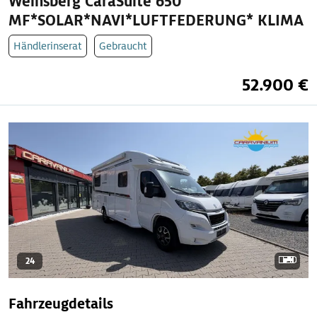
Weinsberg CaraSuite 650
MF*SOLAR*NAVI*LUFTFEDERUNG* KLIMA
Händlerinserat
Gebraucht
52.900 €
24
Fahrzeugdetails