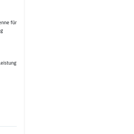
enne für
ug
leistung