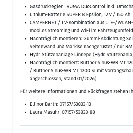
Gasdruckregler TRUMA DuoControl inkl. Umschalt
Lithium-Batterie SUPER B Epsilon, 12 V / 150 Ah
CAMPERNET / TV-Kombination aus LTE-/WLAN-Ro
mobiles Streaming und WiFi im Fahrzeugumfeld,
Nachträglich montieren: Gummi-Abdichtung S
Seitenwand und Markise nachgerüstet / nur RM
Hydr. Stützenanlage Linnepe (Hydr. Stützenan
Nachträglich montiert: Büttner Sinus-WR MT 12
/ Büttner Sinus-WR MT 1200 SI mit Vorrangschal
angeschlossen, Stand 01/2026)
Für weitere Informationen und Rückfragen stehen I
Ellinor Barth: 07157/53833-13
Laura Masuhr: 07157/53833-88