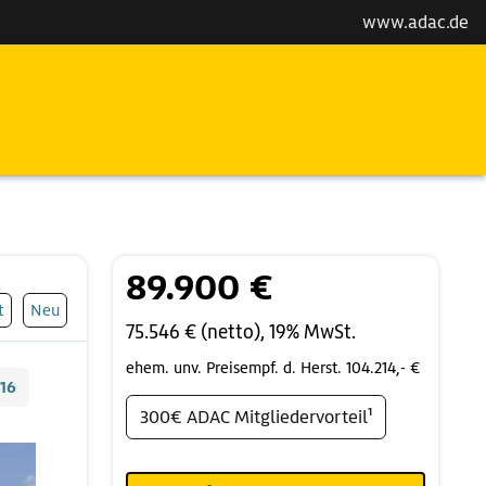
www.adac.de
89.900 €
t
Neu
75.546 € (netto), 19% MwSt.
ehem. unv. Preisempf. d. Herst. 104.214,- €
16
300€ ADAC Mitgliedervorteil¹