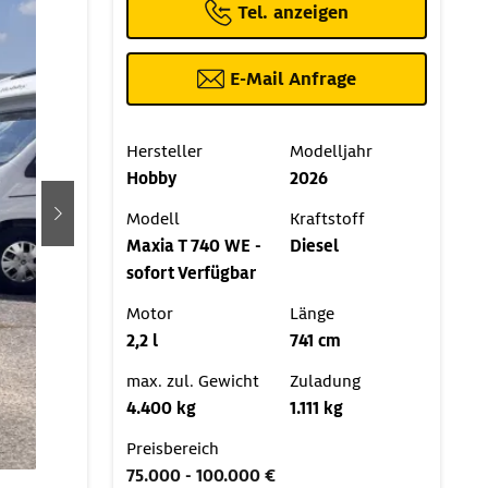
Tel. anzeigen
E-Mail Anfrage
Hersteller
Modelljahr
Hobby
2026
Modell
Kraftstoff
weiter
Maxia T 740 WE -
Diesel
sofort Verfügbar
Motor
Länge
2,2 l
741 cm
max. zul. Gewicht
Zuladung
4.400 kg
1.111 kg
Preisbereich
75.000 - 100.000 €