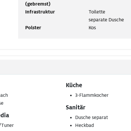
(gebremst)
Infrastruktur
Toilette
separate Dusche
Polster
Kos
Küche
ach
3-Flammkocher
se
Sanitär
dia
Dusche separat
/Tuner
Heckbad