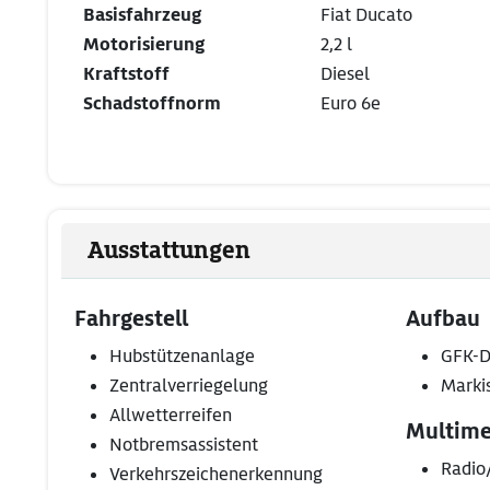
Basisfahrzeug
Fiat Ducato
Motorisierung
2,2 l
Kraftstoff
Diesel
Schadstoffnorm
Euro 6e
Ausstattungen
Fahrgestell
Aufbau
Hubstützenanlage
GFK-D
Zentralverriegelung
Marki
Allwetterreifen
Multime
Notbremsassistent
Radio
Verkehrszeichenerkennung