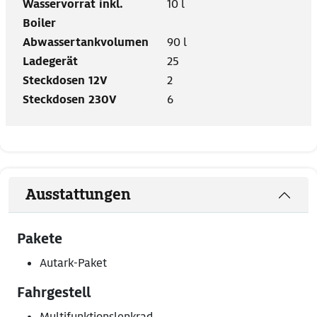
Wasservorrat inkl.
10 l
Boiler
Abwassertankvolumen
90 l
Ladegerät
25
Steckdosen 12V
2
Steckdosen 230V
6
Ausstattungen
Pakete
Autark-Paket
Fahrgestell
Multifunktionslenkrad