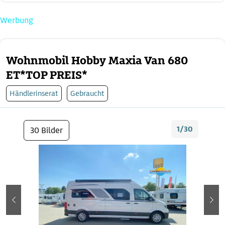
Werbung
Wohnmobil Hobby Maxia Van 680
ET*TOP PREIS*
Händlerinserat
Gebraucht
1/30
30 Bilder
zurück
wei