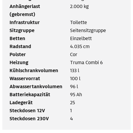
Anhängerlast
2.000 kg
(gebremst)
Infrastruktur
Toilette
Sitzgruppe
Seitensitzgruppe
Betten
Einzelbett
Radstand
4.035 cm
Polster
Cor
Heizung
Truma Combi 6
Kühlschrankvolumen
133 l
Wasservorrat
100 l
Abwassertankvolumen
96 l
Batteriekapazität
95 Ah
Ladegerät
25
Steckdosen 12V
1
Steckdosen 230V
4