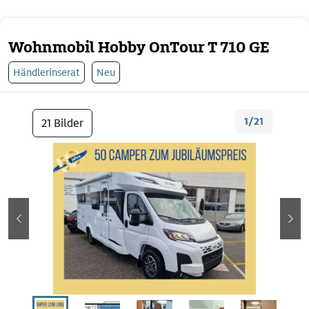
Wohnmobil Hobby OnTour T 710 GE
Händlerinserat
Neu
1/21
21 Bilder
zurück
wei