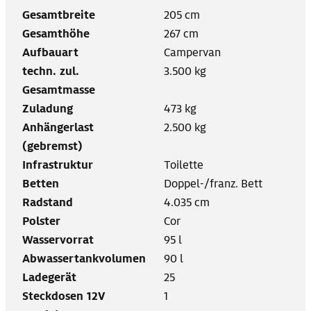
Gesamtbreite
205 cm
Gesamthöhe
267 cm
Aufbauart
Campervan
techn. zul.
3.500 kg
Gesamtmasse
Zuladung
473 kg
Anhängerlast
2.500 kg
(gebremst)
Infrastruktur
Toilette
Betten
Doppel-/franz. Bett
Radstand
4.035 cm
Polster
Cor
Wasservorrat
95 l
Abwassertankvolumen
90 l
Ladegerät
25
Steckdosen 12V
1