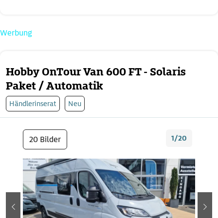
Werbung
Hobby OnTour Van 600 FT - Solaris
Paket / Automatik
Händlerinserat
Neu
1/20
20 Bilder
zurück
wei