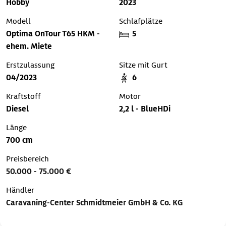
Hobby
2023
Modell
Schlafplätze
Optima OnTour T65 HKM -
5
ehem. Miete
Erstzulassung
Sitze mit Gurt
04/2023
6
Kraftstoff
Motor
Diesel
2,2 l - BlueHDi
Länge
700 cm
Preisbereich
50.000 - 75.000 €
Händler
Caravaning-Center Schmidtmeier GmbH & Co. KG