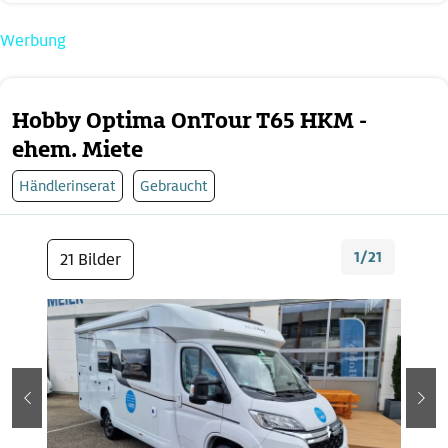
Werbung
Hobby Optima OnTour T65 HKM -
ehem. Miete
Händlerinserat
Gebraucht
1/21
21 Bilder
zurück
wei