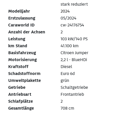
stark reduziert
Modelljahr
2024
Erstzulassung
05/2024
Caraworld ID
cw-24176754
Anzahl der Achsen
2
Leistung
103 kW/140 PS
km Stand
41.100 km
Basisfahrzeug
Citroen Jumper
Motorisierung
2,2 l - BlueHDi
Kraftstoff
Diesel
Schadstoffnorm
Euro 6d
Umweltplakette
grün
Getriebe
Schaltgetriebe
Antriebsart
Frontantrieb
Schlafplätze
2
Gesamtlänge
708 cm