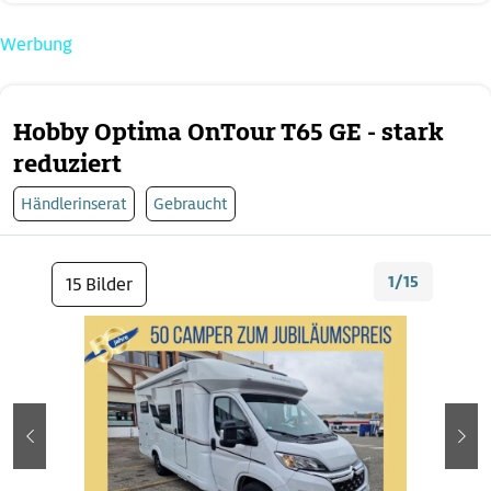
Werbung
Hobby Optima OnTour T65 GE - stark
reduziert
Händlerinserat
Gebraucht
1/15
15 Bilder
zurück
wei