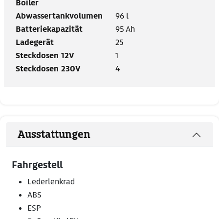
Boiler
Abwassertankvolumen
96 l
Batteriekapazität
95 Ah
Ladegerät
25
Steckdosen 12V
1
Steckdosen 230V
4
Ausstattungen
Fahrgestell
Lederlenkrad
ABS
ESP