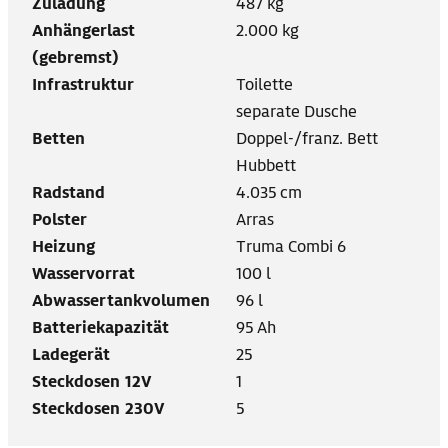
Zuladung
487 kg
Anhängerlast
2.000 kg
(gebremst)
Infrastruktur
Toilette
separate Dusche
Betten
Doppel-/franz. Bett
Hubbett
Radstand
4.035 cm
Polster
Arras
Heizung
Truma Combi 6
Wasservorrat
100 l
Abwassertankvolumen
96 l
Batteriekapazität
95 Ah
Ladegerät
25
Steckdosen 12V
1
Steckdosen 230V
5