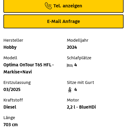
Tel. anzeigen
E-Mail Anfrage
Hersteller
Modelljahr
Hobby
2024
Modell
Schlafplätze
Optima OnTour T65 HFL -
4
Markise+Navi
Erstzulassung
Sitze mit Gurt
03/2025
4
Kraftstoff
Motor
Diesel
2,2 l - BlueHDi
Länge
703 cm