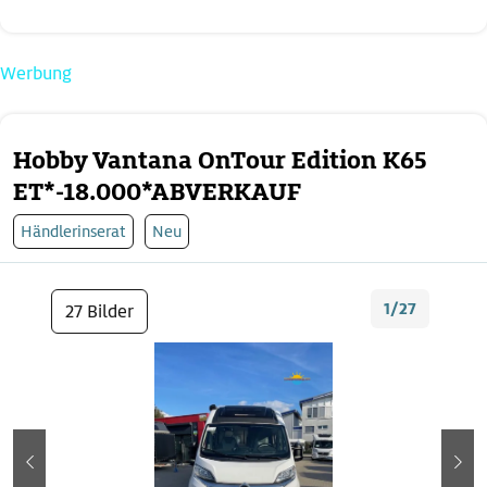
Werbung
Hobby Vantana OnTour Edition K65
ET*-18.000*ABVERKAUF
Händlerinserat
Neu
1/27
27 Bilder
zurück
wei