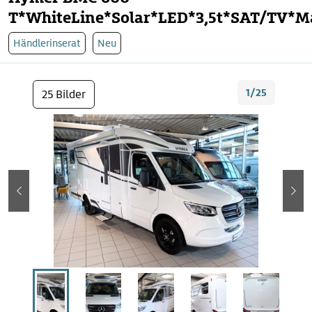
T*WhiteLine*Solar*LED*3,5t*SAT/TV*M
Händlerinserat
Neu
1/25
25 Bilder
zurück
wei