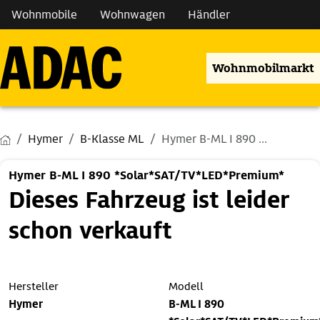
Wohnmobile
Wohnwagen
Händler
Wohnmobilmarkt
Hymer
B-Klasse ML
Hymer B-ML I 890 ...
Hymer B-ML I 890 *Solar*SAT/TV*LED*Premium*
Dieses Fahrzeug ist leider
schon verkauft
Hersteller
Modell
Hymer
B-ML I 890