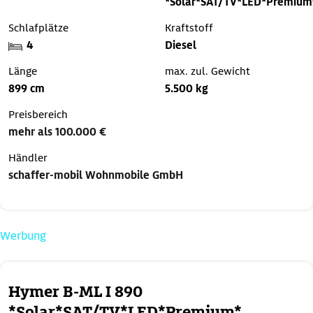
*Solar*SAT/TV*LED*Premium
Schlafplätze
Kraftstoff
4
Diesel
Länge
max. zul. Gewicht
899 cm
5.500 kg
Preisbereich
mehr als 100.000 €
Händler
schaffer-mobil Wohnmobile GmbH
Werbung
Hymer B-ML I 890
*Solar*SAT/TV*LED*Premium*