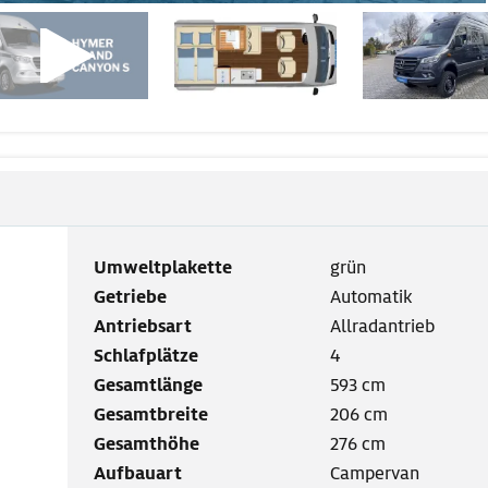
Umweltplakette
grün
Getriebe
Automatik
Antriebsart
Allradantrieb
Schlafplätze
4
Gesamtlänge
593 cm
Gesamtbreite
206 cm
Gesamthöhe
276 cm
Aufbauart
Campervan