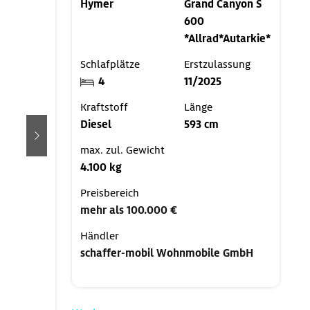
Hymer
Grand Canyon S
600
*Allrad*Autarkie*
Schlafplätze
Erstzulassung
4
11/2025
Kraftstoff
Länge
Diesel
593 cm
weiter
max. zul. Gewicht
4.100 kg
Preisbereich
mehr als 100.000 €
Händler
schaffer-mobil Wohnmobile GmbH