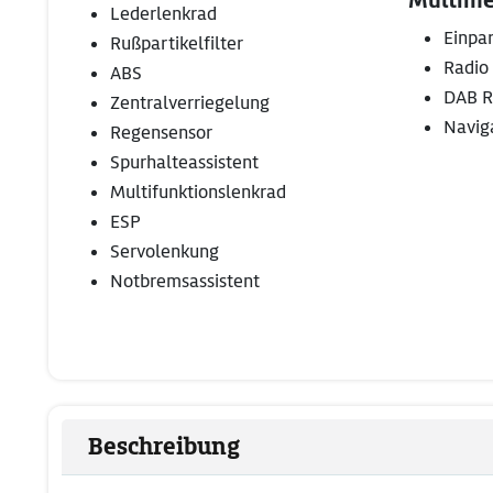
Multime
Lederlenkrad
Einpa
Rußpartikelfilter
Radio
ABS
DAB R
Zentralverriegelung
Navig
Regensensor
Spurhalteassistent
Multifunktionslenkrad
ESP
Servolenkung
Notbremsassistent
Beschreibung