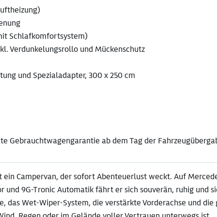
uftheizung)
ienung
mit Schlafkomfortsystem)
inkl. Verdunkelungsrollo und Mückenschutz
tung und Spezialadapter, 300 x 250 cm
nate Gebrauchtwagengarantie ab dem Tag der Fahrzeugüberga
t ein Campervan, der sofort Abenteuerlust weckt. Auf Merced
 und 9G-Tronic Automatik fährt er sich souverän, ruhig und si
e, das Wet-Wiper-System, die verstärkte Vorderachse und die
Wind, Regen oder im Gelände voller Vertrauen unterwegs ist.