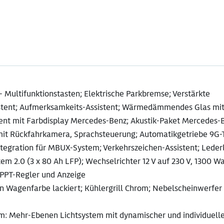
Multifunktionstasten; Elektrische Parkbremse; Verstärkte
sistent; Aufmerksamkeits-Assistent; Wärmedämmendes Glas mi
ent mit Farbdisplay Mercedes-Benz; Akustik-Paket Mercedes-
mit Rückfahrkamera, Sprachsteuerung; Automatikgetriebe 9G
ntegration für MBUX-System; Verkehrszeichen-Assistent; Leder
2.0 (3 x 80 Ah LFP); Wechselrichter 12 V auf 230 V, 1300 Wat
MPPT-Regler und Anzeige
in Wagenfarbe lackiert; Kühlergrill Chrom; Nebelscheinwerfer
: Mehr-Ebenen Lichtsystem mit dynamischer und individuell