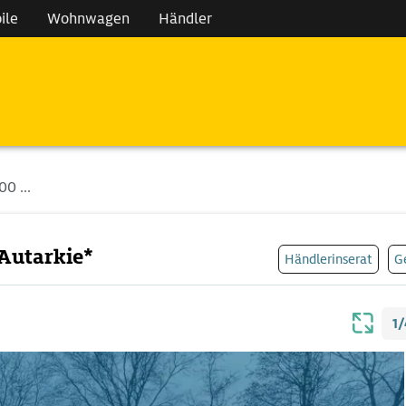
ile
Wohnwagen
Händler
0 ...
Autarkie*
Händlerinserat
G
1/