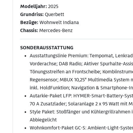
Modelljahr:
2025
Grundriss:
Querbett
Bezüge:
Wohnwelt Indiana
Chassis:
Mercedes-Benz
SONDERAUSSTATTUNG
Ausstattungslinie Premium: Tempomat, Lenkrad- 
Vorderachse; DAB Radio; Aktiver Spurhalte-As
Tönungsstreifen an Frontscheibe; Kombiinstrum
Regensensor; MBUX 10,25" Multimedia System 
inkl. HoldFunktion; Navigation & Smartphone-I
Autarkie-Paket LFP: HYMER-Smart-Battery-System 
70 A Zusatzlader; Solaranlage 2 x 95 Watt mit 
Style Paket: Stoßfänger und Kühlergrillrahmen 
Abbiegelicht
Wohnkomfort-Paket GC-S: Ambient-Light-System