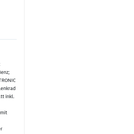
t
Benz;
-TRONIC
lenkrad
t inkl.
 mit
er