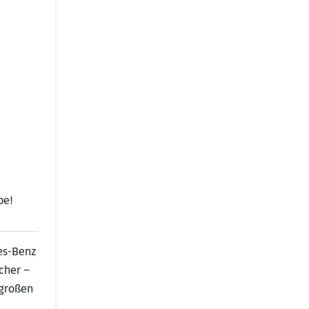
be!
es-Benz
cher –
 großen