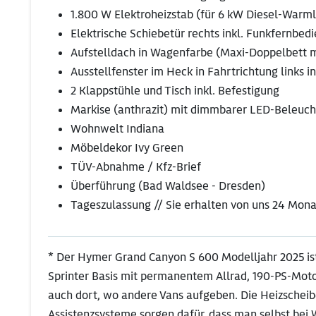
1.800 W Elektroheizstab (für 6 kW Diesel-Warml
Elektrische Schiebetür rechts inkl. Funkfernbed
Aufstelldach in Wagenfarbe (Maxi-Doppelbett 
Ausstellfenster im Heck in Fahrtrichtung links 
2 Klappstühle und Tisch inkl. Befestigung
Markise (anthrazit) mit dimmbarer LED-Beleuch
Wohnwelt Indiana
Möbeldekor Ivy Green
TÜV-Abnahme / Kfz-Brief
Überführung (Bad Waldsee - Dresden)
Tageszulassung // Sie erhalten von uns 24 Mo
* Der Hymer Grand Canyon S 600 Modelljahr 2025 is
Sprinter Basis mit permanentem Allrad, 190-PS-Motor
auch dort, wo andere Vans aufgeben. Die Heizscheib
Assistenzsysteme sorgen dafür, dass man selbst bei 