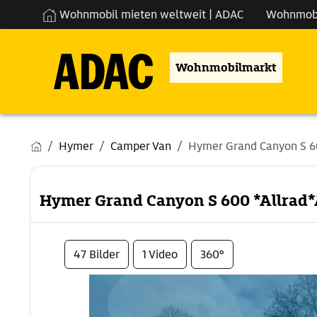
Wohnmobil mieten weltweit | ADAC
Wohnmob
Wohnmobilmarkt
Hymer
Camper Van
Hymer Grand Canyon S 60
Hymer Grand Canyon S 600 *Allrad*
47 Bilder
1 Video
360°