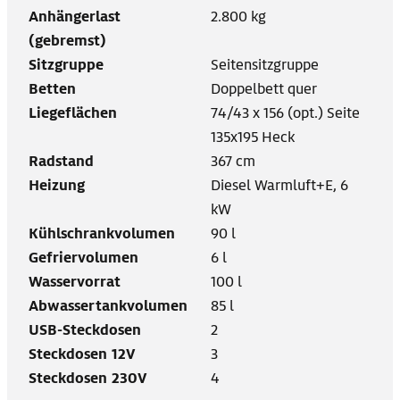
Anhängerlast
2.800 kg
(gebremst)
Sitzgruppe
Seitensitzgruppe
Betten
Doppelbett quer
Liegeflächen
74/43 x 156 (opt.) Seite
135x195 Heck
Radstand
367 cm
Heizung
Diesel Warmluft+E, 6
kW
Kühlschrankvolumen
90 l
Gefriervolumen
6 l
Wasservorrat
100 l
Abwassertankvolumen
85 l
USB-Steckdosen
2
Steckdosen 12V
3
Steckdosen 230V
4