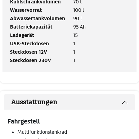
Kühlschrankvolumen
70 l
Wasservorrat
100 l
Abwassertankvolumen
90 l
Batteriekapazität
95 Ah
Ladegerät
15
USB-Steckdosen
1
Steckdosen 12V
1
Steckdosen 230V
1
Ausstattungen
Fahrgestell
Multifunktionslenkrad