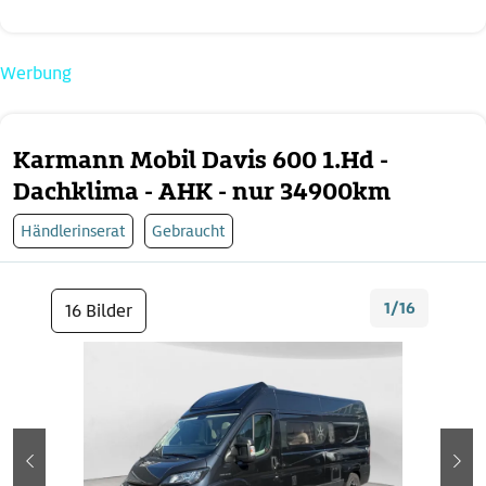
Werbung
Karmann Mobil Davis 600 1.Hd -
Dachklima - AHK - nur 34900km
Händlerinserat
Gebraucht
1/16
16 Bilder
zurück
wei