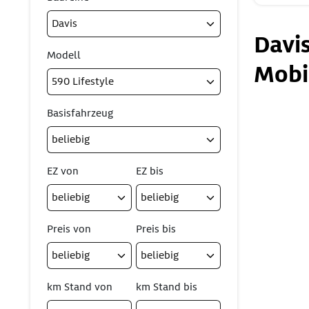
Davi
Modell
Mobi
Basisfahrzeug
EZ von
EZ bis
Preis von
Preis bis
km Stand von
km Stand bis