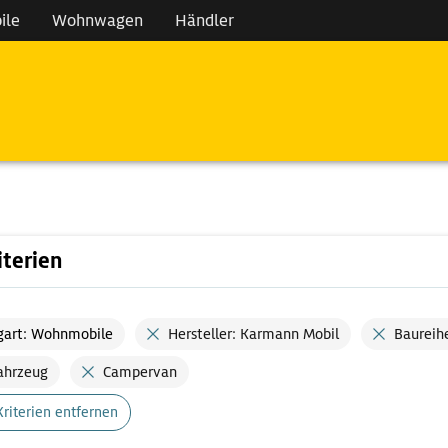
ile
Wohnwagen
Händler
iterien
gart: Wohnmobile
Hersteller: Karmann Mobil
Baureih
ahrzeug
Campervan
Kriterien entfernen