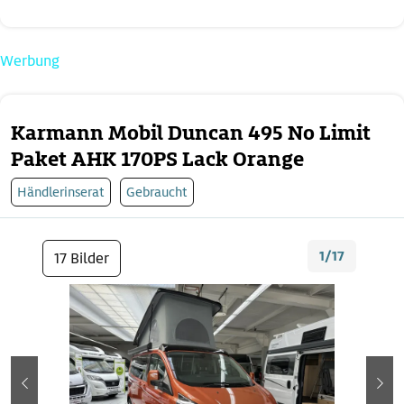
Werbung
Karmann Mobil Duncan 495 No Limit
Paket AHK 170PS Lack Orange
Händlerinserat
Gebraucht
1/17
17 Bilder
zurück
wei