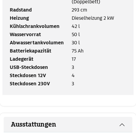
(Doppelbett)
Radstand
293 cm
Heizung
Dieselheizung 2 kW
Kühlschrankvolumen
42 l
Wasservorrat
50 l
Abwassertankvolumen
30 l
Batteriekapazität
75 Ah
Ladegerät
17
USB-Steckdosen
3
Steckdosen 12V
4
Steckdosen 230V
3
Ausstattungen