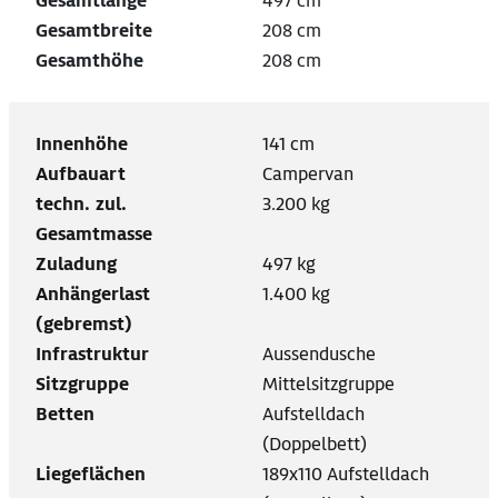
Gesamtlänge
497 cm
Gesamtbreite
208 cm
Gesamthöhe
208 cm
Innenhöhe
141 cm
Aufbauart
Campervan
techn. zul.
3.200 kg
Gesamtmasse
Zuladung
497 kg
Anhängerlast
1.400 kg
(gebremst)
Infrastruktur
Aussendusche
Sitzgruppe
Mittelsitzgruppe
Betten
Aufstelldach
(Doppelbett)
Liegeflächen
189x110 Aufstelldach