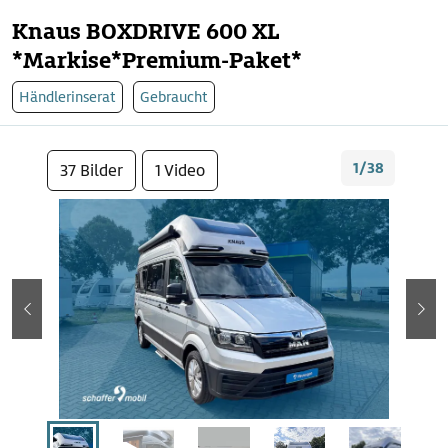
Knaus BOXDRIVE 600 XL
*Markise*Premium-Paket*
Händlerinserat
Gebraucht
1/38
37 Bilder
1 Video
zurück
wei