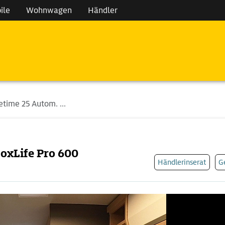
ile
Wohnwagen
Händler
time 25 Autom. ...
oxLife Pro 600
Händlerinserat
G