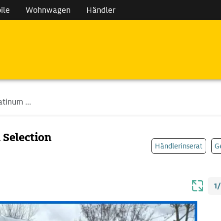
ile
Wohnwagen
Händler
tinum ...
 Selection
Händlerinserat
G
1/