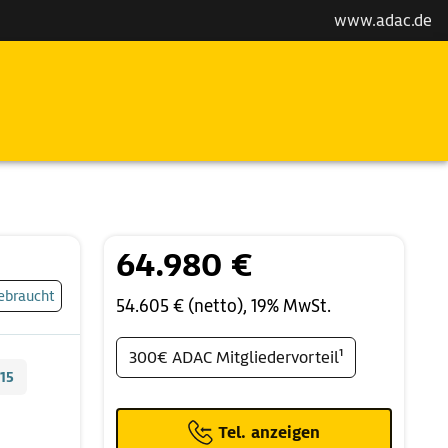
www.adac.de
64.980 €
ebraucht
54.605 € (netto), 19% MwSt.
300€ ADAC Mitgliedervorteil¹
15
Tel. anzeigen