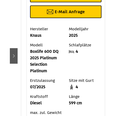
E-Mail Anfrage
Hersteller
Modelljahr
Knaus
2025
Modell
Schlafplätze
Boxlife 600 DQ
4
2025 Platinum
weiter
Selection
Platinum
Erstzulassung
Sitze mit Gurt
07/2025
4
Kraftstoff
Länge
Diesel
599 cm
max. zul. Gewicht