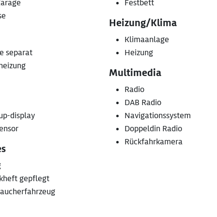
arage
Festbett
se
Heizung/Klima
Klimaanlage
e separat
Heizung
heizung
Multimedia
Radio
DAB Radio
up-display
Navigationssystem
ensor
Doppeldin Radio
Rückfahrkamera
es
g
kheft gepflegt
raucherfahrzeug