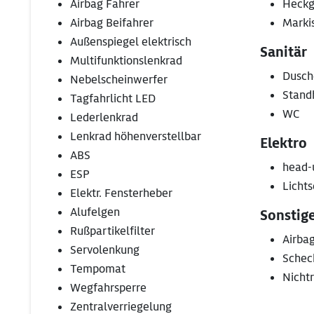
Airbag Fahrer
Heckg
Airbag Beifahrer
Marki
Außenspiegel elektrisch
Sanitär
Multifunktionslenkrad
Dusch
Nebelscheinwerfer
Stand
Tagfahrlicht LED
WC
Lederlenkrad
Lenkrad höhenverstellbar
Elektro
ABS
head-
ESP
Lichts
Elektr. Fensterheber
Alufelgen
Sonstig
Rußpartikelfilter
Airba
Servolenkung
Schec
Tempomat
Nicht
Wegfahrsperre
Zentralverriegelung