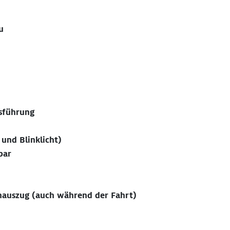
u
sführung
und Blinklicht)
bar
enauszug (auch während der Fahrt)