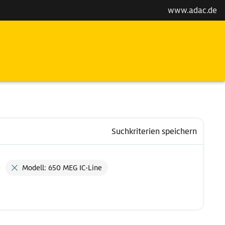
www.adac.de
Suchkriterien speichern
Modell: 650 MEG IC-Line