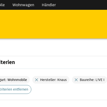
ile
Wohnwagen
Händler
iterien
gart: Wohnmobile
Hersteller: Knaus
Baureihe: L!VE I
Kriterien entfernen