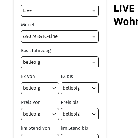
L!VE
Wohn
Modell
Basisfahrzeug
EZ von
EZ bis
Preis von
Preis bis
km Stand von
km Stand bis