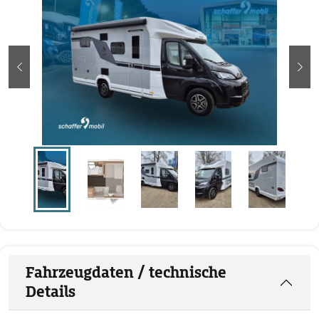
zurück
wei
Fahrzeugdaten / technische
Details