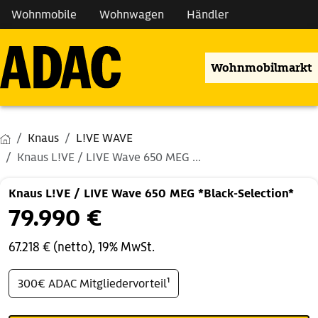
Wohnmobile
Wohnwagen
Händler
Wohnmobilmarkt
Knaus
L!VE WAVE
Knaus L!VE / LIVE Wave 650 MEG ...
Knaus L!VE / LIVE Wave 650 MEG *Black-Selection*
79.990 €
67.218 € (netto), 19% MwSt.
300€ ADAC Mitgliedervorteil¹