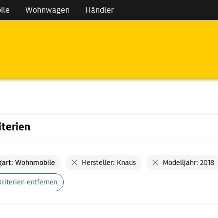
ile
Wohnwagen
Händler
iterien
gart: Wohnmobile
Hersteller: Knaus
Modelljahr: 2018
Kriterien entfernen