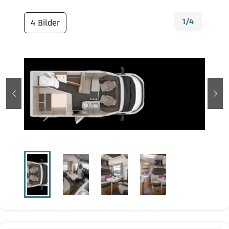
1/4
4 Bilder
zurück
wei