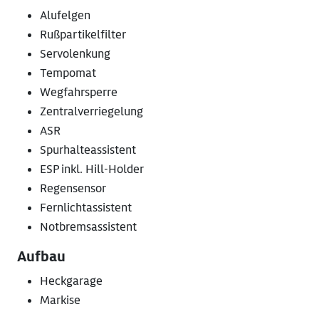
Alufelgen
Rußpartikelfilter
Servolenkung
Tempomat
Wegfahrsperre
Zentralverriegelung
ASR
Spurhalteassistent
ESP inkl. Hill-Holder
Regensensor
Fernlichtassistent
Notbremsassistent
Aufbau
Heckgarage
Markise