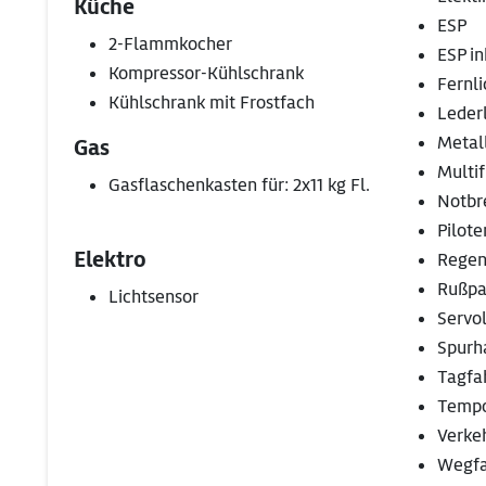
Küche
ESP
2-Flammkocher
ESP in
Kompressor-Kühlschrank
Fernli
Kühlschrank mit Frostfach
Leder
Metal
Gas
Multi
Gasflaschenkasten für: 2x11 kg Fl.
Notbr
Pilote
Elektro
Regen
Rußpar
Lichtsensor
Servo
Spurha
Tagfa
Temp
Verke
Wegfa