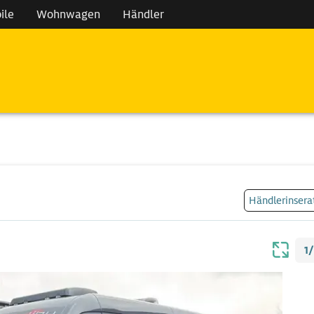
ile
Wohnwagen
Händler
Händlerinsera
1/