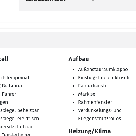
ell
Aufbau
Außenstauraumklappe
ndstempomat
Einstiegstufe elektrisch
 Beifahrer
Fahrerhaustür
g Fahrer
Markise
lgen
Rahmenfenster
spiegel beheizbar
Verdunkelungs- und
piegel elektrisch
Fliegenschutzrollos
rersitz drehbar
Heizung/Klima
. Fensterheber