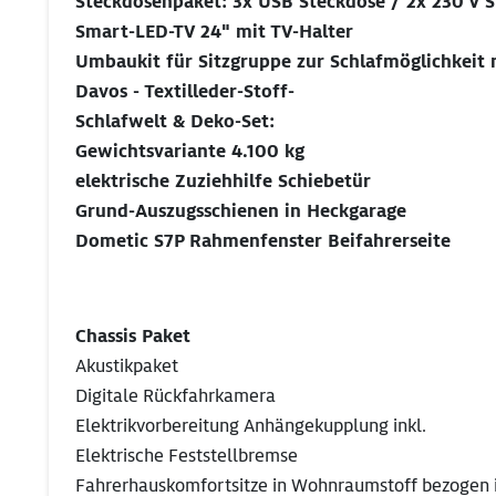
Steckdosenpaket: 3x USB Steckdose / 2x 230 V 
Smart-LED-TV 24" mit TV-Halter
Umbaukit für Sitzgruppe zur Schlafmöglichkeit 
Davos - Textilleder-Stoff-
Schlafwelt & Deko-Set:
Gewichtsvariante 4.100 kg
elektrische Zuziehhilfe Schiebetür
Grund-Auszugsschienen in Heckgarage
Dometic S7P Rahmenfenster Beifahrerseite
Chassis Paket
Akustikpaket
Digitale Rückfahrkamera
Elektrikvorbereitung Anhängekupplung inkl.
Elektrische Feststellbremse
Fahrerhauskomfortsitze in Wohnraumstoff bezogen i