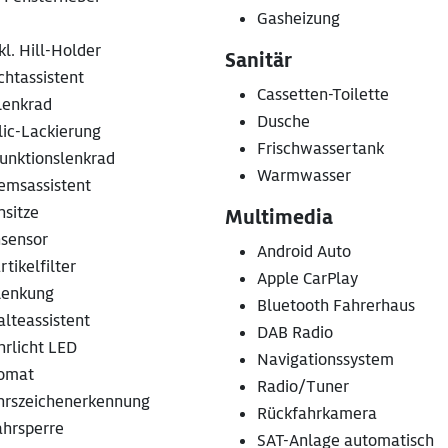
Gasheizung
kl. Hill-Holder
Sanitär
chtassistent
Cassetten-Toilette
lenkrad
Dusche
lic-Lackierung
Frischwassertank
funktionslenkrad
Warmwasser
emsassistent
nsitze
Multimedia
sensor
Android Auto
tikelfilter
Apple CarPlay
lenkung
Bluetooth Fahrerhaus
lteassistent
DAB Radio
hrlicht LED
Navigationssystem
omat
Radio/Tuner
hrszeichenerkennung
Rückfahrkamera
hrsperre
SAT-Anlage automatisch