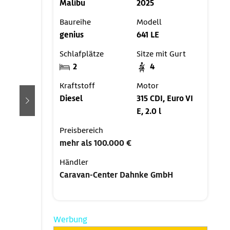
Malibu
2025
Baureihe
Modell
genius
641 LE
Schlafplätze
Sitze mit Gurt
2
4
Kraftstoff
Motor
Diesel
315 CDI, Euro VI
weiter
E, 2.0 l
Preisbereich
mehr als 100.000 €
Händler
Caravan-Center Dahnke GmbH
Werbung