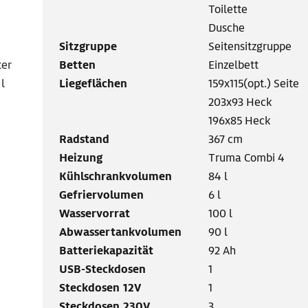
Toilette
Dusche
Sitzgruppe
Seitensitzgruppe
ter
Betten
Einzelbett
 l
Liegeflächen
159x115(opt.) Seite
203x93 Heck
196x85 Heck
Radstand
367 cm
Heizung
Truma Combi 4
Kühlschrankvolumen
84 l
Gefriervolumen
6 l
Wasservorrat
100 l
Abwassertankvolumen
90 l
Batteriekapazität
92 Ah
USB-Steckdosen
1
Steckdosen 12V
1
Steckdosen 230V
3