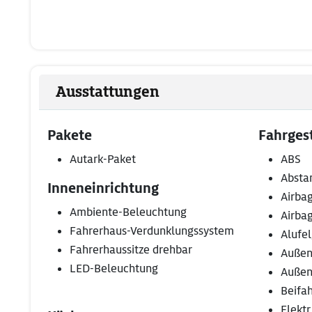
Ausstattungen
Pakete
Fahrgest
Autark-Paket
ABS
Absta
Inneneinrichtung
Airbag
Ambiente-Beleuchtung
Airba
Fahrerhaus-Verdunklungssystem
Alufe
Fahrerhaussitze drehbar
Außen
LED-Beleuchtung
Außens
Beifah
Elektr