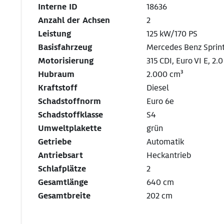
Interne ID
18636
Anzahl der Achsen
2
Leistung
125 kW/170 PS
Basisfahrzeug
Mercedes Benz Sprin
Motorisierung
315 CDI, Euro VI E, 2.0
Hubraum
2.000 cm³
Kraftstoff
Diesel
Schadstoffnorm
Euro 6e
Schadstoffklasse
S4
Umweltplakette
grün
Getriebe
Automatik
Antriebsart
Heckantrieb
Schlafplätze
2
Gesamtlänge
640 cm
Gesamtbreite
202 cm