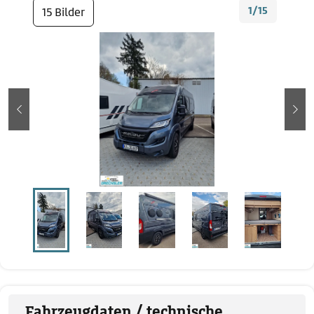
1/15
15 Bilder
zurück
wei
Fahrzeugdaten / technische