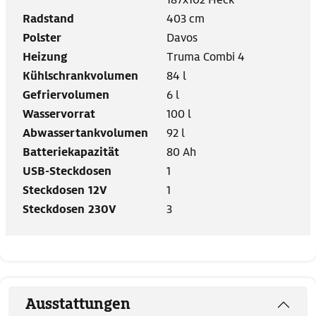
Radstand
403 cm
Polster
Davos
Heizung
Truma Combi 4
Kühlschrankvolumen
84 l
Gefriervolumen
6 l
Wasservorrat
100 l
Abwassertankvolumen
92 l
Batteriekapazität
80 Ah
USB-Steckdosen
1
Steckdosen 12V
1
Steckdosen 230V
3
Ausstattungen