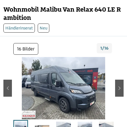
Wohnmobil Malibu Van Relax 640 LE R
ambition
Händlerinserat
Neu
1/16
16 Bilder
zurück
wei