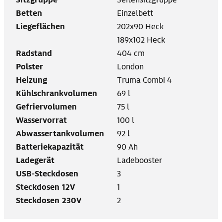
Betten
Einzelbett
Liegeflächen
202x90 Heck
189x102 Heck
Radstand
404 cm
Polster
London
Heizung
Truma Combi 4
Kühlschrankvolumen
69 l
Gefriervolumen
75 l
Wasservorrat
100 l
Abwassertankvolumen
92 l
Batteriekapazität
90 Ah
Ladegerät
Ladebooster
USB-Steckdosen
3
Steckdosen 12V
1
Steckdosen 230V
2