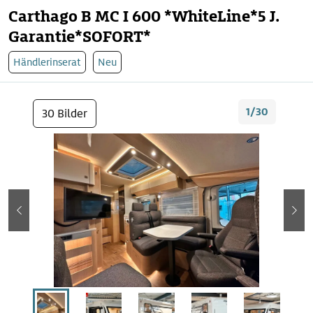
Carthago B MC I 600 *WhiteLine*5 J.
Garantie*SOFORT*
Händlerinserat
Neu
1/30
30 Bilder
zurück
wei