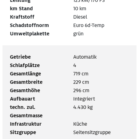
Leistung
125 kW/170 PS
km Stand
10 km
Kraftstoff
Diesel
Schadstoffnorm
Euro 6d-Temp
Umweltplakette
grün
Getriebe
Automatik
Schlafplätze
4
Gesamtlänge
719 cm
Gesamtbreite
229 cm
Gesamthöhe
296 cm
Aufbauart
Integriert
techn. zul.
4.430 kg
Gesamtmasse
Infrastruktur
Küche
Sitzgruppe
Seitensitzgruppe